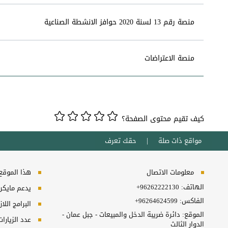
منصة رقم 13 لسنة 2020 حوافز الانشطة الصناعية
منصة الاعتراضات
كيف تقيم محتوى الصفحة؟
مواقع ذات صلة
حقك تعرف
معلومات الاتصال
هذا الموقع ي
الهاتف:
+96262222130
يدعم مايكروسفت انترنت
الفاكس:
+96264624599
البرامج اللا
الموقع: دائرة ضريبة الدخل والمبيعات - جبل عمان -
عدد الزيارا
الدوار الثالث