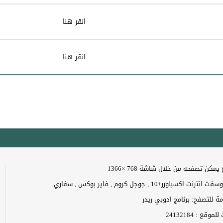
انقر هنا
انقر هنا
مكن تصفحه من خلال شاشة 768 ×1366
 اكسبلورر+10 , جوجل كروم , فاير بوكس , سفاري
زمة للتصفح: برنامج ادوبي ريدر
ت للموقع :
24132184