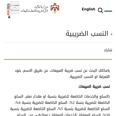
English
النسب الضريبية
ز
م
ل
ركز
ريع
دمات
شريعات
ة
طة
ئلة
يسية
ثر
وقع
متكم
ئرة
طط
وترة
علامي
علومات
را
ئرة
لكتروني
شارك
طني
بامكانك البحث عن نسب ضريبة المبيعات، عن طريق الاسم، بنود
التعرفة او النسب الضريبية..
نسب ضريبة المبيعات
(السلع والخدمات الخاضعة للضريبة بنسبة او مقدار صفر، السلع
الخاضغة للضريبة بنسة 2%، السلع الخاضعة للضريبة بنسبة 4%،
السلع الخاضعة للضريبة بنسبة 5%، السلع الخاضعة للضريبة بنسبة
10%، السلع المعفاة، الخدمات المعفاة ) وماتبقى من السلع