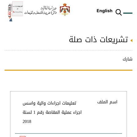
English
تشريعات ذات صلة
ز
م
ل
ركز
ريع
دمات
شريعات
ة
طة
ئلة
يسية
ثر
وقع
متكم
ئرة
طط
وترة
علامي
علومات
را
ئرة
لكتروني
شارك
طني
اسم الملف
تعليمات اجراءات والية واسس
اجراء عملية المقاصة رقم 1 لسنة
2018