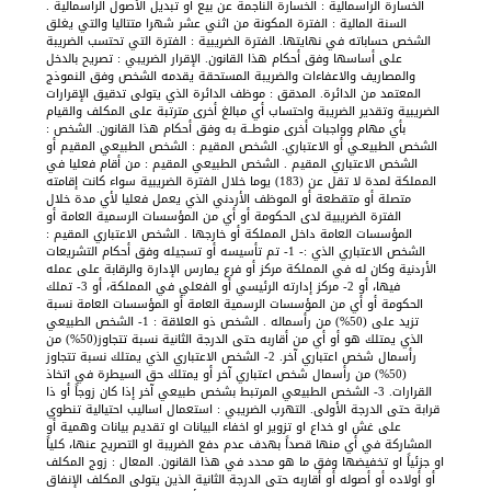
الخسارة الرأسمالية : الخسارة الناجمة عن بيع أو تبديل الأصول الرأسمالية .
السنة المالية : الفترة المكونة من اثني عشر شهرا متتاليا والتي يغلق
الشخص حساباته في نهايتها. الفترة الضريبية : الفترة التي تحتسب الضريبة
على أساسها وفق أحكام هذا القانون. الإقرار الضريبي : تصريح بالدخل
والمصاريف والاعفاءات والضريبة المستحقة يقدمه الشخص وفق النموذج
المعتمد من الدائرة. المدقق : موظف الدائرة الذي يتولى تدقيق الإقرارات
الضريبية وتقدير الضريبة واحتساب أي مبالغ أخرى مترتبة على المكلف والقيام
بأي مهام وواجبات أخرى منوطــة به وفق أحكام هذا القانون. الشخص :
الشخص الطبيعـي أو الاعتباري. الشخص المقيم : الشخص الطبيعي المقيم أو
الشخص الاعتباري المقيم . الشخص الطبيعي المقيم : من أقام فعليا في
المملكة لمدة لا تقل عن (183) يوما خلال الفترة الضريبية سواء كانت إقامته
متصلة أو متقطعة أو الموظف الأردني الذي يعمل فعليا لأي مدة خلال
الفترة الضريبية لدى الحكومة أو أي من المؤسسات الرسمية العامة أو
المؤسسات العامة داخل المملكة أو خارجها . الشخص الاعتباري المقيم :
الشخص الاعتباري الذي :- 1- تم تأسيسه أو تسجيله وفق أحكام التشريعات
الأردنية وكان له في المملكة مركز أو فرع يمارس الإدارة والرقابة على عمله
فيها، أو 2- مركز إدارته الرئيسي أو الفعلي في المملكة، أو 3- تملك
الحكومة أو أي من المؤسسات الرسمية العامة أو المؤسسات العامة نسبة
تزيد على (50%) من رأسماله . الشخص ذو العلاقة : 1- الشخص الطبيعي
الذي يمتلك هو أو أي من أقاربه حتى الدرجة الثانية نسبة تتجاوز(50%) من
رأسمال شخص اعتباري آخر. 2- الشخص الاعتباري الذي يمتلك نسبة تتجاوز
(50%) من رأسمال شخص اعتباري آخر أو يمتلك حق السيطرة في اتخاذ
القرارات. 3- الشخص الطبيعي المرتبط بشخص طبيعي آخر إذا كان زوجاً أو ذا
قرابة حتى الدرجة الأولى. التهرب الضريبي : استعمال اساليب احتيالية تنطوي
على غش او خداع او تزوير او اخفاء البيانات او تقديم بيانات وهمية أو
المشاركة في أي منها قصداً بهدف عدم دفع الضريبة او التصريح عنها، كلياً
او جزئياً او تخفيضها وفق ما هو محدد في هذا القانون. المعال : زوج المكلف
أو أولاده أو أصوله أو أقاربه حتى الدرجة الثانية الذين يتولى المكلف الإنفاق