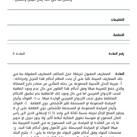
المادة 6
المصاريف المقبول تنزيلها :تنزل للمكلف المصاريف المقبولة بما في
ذلك المصاريف المبينة تاليا على أن يحدد النظام أحكام هذا التنزيل واجراءاته:-
أ- ضريبة الدخل الأجنبية المدفوعة عن دخله المتأتي من مصادر خارج المملكة
والذي خضع للضريبة فيها وفق أحكام هذا القانون في حال عدم وجود اتفاقية
لتجنب الازدواج الضريبي اما في حال وجود تلك الاتفاقية يتم تطبيق الاحكام
المتعلقة بطرق تجنب الازدواج الضريبي الواردة فيها. ب-1- الفوائد وأرباح
المرابحة المدفوعة او المستحقة لغير الأشخاص ذوي العلاقة . 2- الفوائد
وأرباح المرابحة المدفوعة او المستحقة للأشخاص ذوي العلاقة على ان لا
يتجاوز المبلغ الجائز تنزيله بنسبة ثلاثة الى واحد (1:3) لإجمالي الدين الى رأس
المال المدفوع او متوسط حقوق الملكية أيهما أكبر، ولا يجوز تنزيل او تدوير
ما زاد من الفائدة او المرابحة عن الحد المسموح به في الفترة الضريبية بما
فيها الفوائد او المرابحة المرسملة على الأصول وفق أحكام هذا البند. ج-
مخصصات البنوك وفق أحكام قانون البنوك مع مراعاة ما يلي:- 1- يلتزم البنك