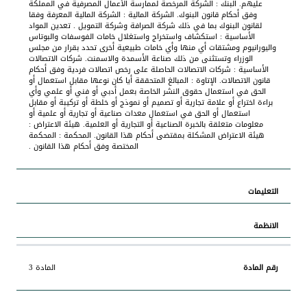
عليهم. البنك : الشركة المرخصة لممارسة الأعمال المصرفية في المملكة
وفق أحكام قانون البنوك. الشركة المالية : الشركة المالية المعرفة وفقا
لقانون البنوك بما في ذلك شركة الصرافة وشركة التمويل . تعدين المواد
الأساسية : استكشاف واستخراج واستغلال خامات الفوسفات والبوتاس
واليورانيوم ومشتقات أي منها وأي خامات طبيعية أخرى تحدد بقرار من مجلس
الوزراء وتستثنى من ذلك صناعة الأسمدة والاسمنت. شركات الاتصالات
الأساسية : شركات الاتصالات الحاصلة على رخص اتصالات فردية وفق أحكام
قانون الاتصالات. الإتاوة : المبالغ المتحققة أيا كان نوعها مقابل استعمال أو
الحق في استعمال حقوق النشر الخاصة بعمل أدبي أو فني أو علمي وأي
براءة اختراع أو علامة تجارية أو تصميم أو نموذج أو خلطة أو تركيبة أو مقابل
استعمال أو الحق في استعمال معدات صناعية أو تجارية أو علمية أو
معلومات متعلقة بالخبرة الصناعية أو التجارية أو العلمية. هيئة الاعتراض :
هيئة الاعتراض المشكلة بمقتضى أحكام هذا القانون. المحكمة : المحكمة
المختصة وفق أحكام هذا القانون .
المادة 3