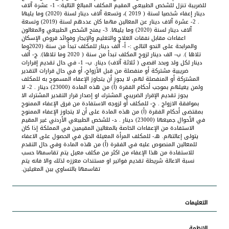
للضريبة تنزل للشخص الطبيعي المقيم المكلف المبالغ التالية:- 1- عشرة آلاف
دينار إعفاء شخصيا لسنة ( 2019 )، وتسعة آلاف دينار لسنة (2020) وما يليها
. 2- عشرة آلاف دينار عن المعالين مهما كان عددهم لسنة (2019) وتسعة
آلاف دينار لسنة (2020) وما يليها. 3- يمنح الشخص الطبيعي والمعالون
اعفاءات مقابل نفقات العلاج والتعليم والإيجار وفوائد قروض الإسكان
والمرابحة على النحو التالي :- ‌أ- ألف دينار للمكلف تبدأ من سنة (2020وما
تلاها ). ‌ب- الف دينار لزوج المكلف تبدأ من سنة ( 2020 وما تلاها). ‌ج- ألف
دينار لكل ولد وبحد اقصى ( ثلاثة آلاف) دينار. ب‌- 1- في حال تقديم إقرارات
ضريبية مشتركة أو منفصلة من قبل الأزواج، أو في حال قرارات التقدير
المشتركة أو المنفصلة لهم، لا يجوز أن يتجاوز الإعفاء المسموح به للمكلف
ولمن يعيلهم بموجب أحكام الفقرة (أ) من هذه المادة (23000) دينار . 2- لا
يجوز تقديم الإقرار الضريبي المشترك او إصدار قرار التقدير المشترك الا
بموافقة الازواج . ج- للمكلف أو لزوجه الاستفادة من فرق الإعفاء الممنوح
بمقتضى أحكام الفقرة (أ) من هذه المادة على أن لا يتجاوز الإعفاء الممنوح
في الأحوال جميعها (23000) دينار . د- للشخص الطبيعي الأردني غير المقيم
الاستفادة من الإعفاءات الخاصة بالمعالين المقيمين في المملكة إذا كان
يتولى إعالتهم. هـ- للمكلف المرأة المعيلة الحق في الحصول على الاعفاء
للمعالين المنصوص عليه في الفقرة (أ) من هذه المادة وفي حال التقدم
للاستفادة من هذا الإعفاء من اكثر من مكلف معيل يتم تقاسمها حسب
نسبة الاعالة شريطة تقديم فواتير او مستندات معززه لذلك والا فانه يتم
تقاسمها بالتساوي بين المعيلين.