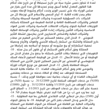
لمدة لا تتجاوز خمس عشرة سنة من تاريخ تسجيلها أو من تاريخ نفاذ أحكام
هذا القانون المعدل أيهما أسبق ويتم تمديدها لأي مدة أخرى بقرار من
مجلس الوزراء بناء على تنسيب الوزير وتحدد أحكام وشروط الإعفاء بموجب
نظام يصدر لهذه الغاية. 8- أرباح الحصص والأسهم التي توزعها كل من
الشركات ذات المسؤولية المحدودة وشركات التوصية البسيطة وشركات
التضامن والشركات المساهمة العامة و الخاصة المقيمة في المملكة باستثناء
التوزيعات المتأتية للبنوك وشركات الاتصالات الاساسية وشركات تعدين المواد
الاساسية وشركات التأمين وشركات إعادة التأمين وشركات الوساطة المالية
والشركات المالية والاشخاص الاعتباريين الذين يمارسون انشطة التأجير
التمويلي . 9- الدخل الذي يحققه المستثمر غير الأردني المقيم من مصادر
خارج المملكة والناشئة من استثمار رأسماله الأجنبي والعوائد والأرباح وحصيلة
تصفية استثماراته أو بيع مشروعه أو حصصه أو أسهمه بعد إخراجها من
المملكة وفق أحكام قانون الاستثمار أو أي قانون آخر يحل محله . 10-
التعويضات التي تدفعها جهات التأمين باستثناء ما يدفع بدل فقدان الدخل من
الوظيفة أو من نشاط الأعمال. 11- الدخل من الوظيفة المدفوع لأعضاء السلك
الدبلوماسي أو القنصلي غير الأردنيين الممثلين للدول الأخرى في المملكة
شريطة المعاملة بالمثل. 12- الدخل المتحقق من توزيع التركات للورثة
والموصى لهم وفق أحكام التشريعات النافذة . 13- مكافأة نهاية الخدمة
المستحقة للموظف عند إنهاء او انتهاء خدمته عن خدماته بمقتضى
التشريعات النافذة او أي ترتيبات جماعية تمت بموافقة الوزير وذلك:- ‌أ- بنسبة
(100%) عن خدمات الموظف السابقة لتاريخ 31/12/2009. ‌ ب- بنسبة (50%) عن
خدمات الموظف من تاريخ 1/1/2010 ولغاية 31/12/2014 . ‌ج- لأول (15000)
خمسة عشر ألف دينار عن خدمات الموظف من تاريخ 1/1/2015. د- المبالغ التي
تزيد عما ورد في (ب ،ج) من هذا البند تفرض عليها ضريبة بمقدار 9%. 14-
أول (2500) دينار من اجمالي الراتب التقاعدي الشهري بما فيه المعلولية . 15-
دخل الأعمى ودخل المصاب بعجز كلي من الوظيفة. 16- ما يتحقق للبنوك
والشركات المالية غير العاملة في المملكة من البنوك العاملة في المملكة
من فوائد الودائع والعمولات وأرباح الودائع المشاركة في استثمار البنوك