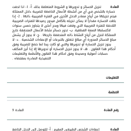
تنزيل الخسائر و تدويرها و الشروط المتعلقة بذلك :أ- 1- اذا لحقت
خسارة بالشخص في أي من أنشطة الأعمال الخاضعة للضريبة داخل المملكة
فيتم تنزيلها من أرباح مصادر الدخل الأخرى في الفترة الضريبية ذاتها . 2- إذا
بلغت الخسارة مقداراً لا يمكن تنزيله بالكامل فيدور رصيدها للفترات الضريبية
اللاحقة للفترة الضريبية التي وقعت فيها وبحدٍ أعلى لا يتجاوز خمس سنوات
لاكتسابها الصفة القطعية. ب- تدور خسائر نشاط الأعمال المتحققة خارج
المملكة لتنزل من أرباح النشاط ذاته المتحققة خارجها . ج- لا يجوز أن يشمل
مبلغ الخسائر المدورة أي مبالغ تتعلق بالتبرعات أو الإعفاءات الشخصية . د- لا
يجوز تنزيل الخسارة أو تدويرها والتي لو كانت ربحا لما خضع للضريبة وفق
أحكام هذا القانون . هـ- لا يجوز تنزيل الخسارة أو تدويرها إلا إذا أبرز المكلف
حسابات أصولية وصحيحة وفق احكام هذا القانون والأنظمة والتعليمات
التنفيذية الصادرة بمقتضاه .
المادة 9
إعفاءات الشخص الطبيعي المقيم : أ‌- للتوصل إلى الدخل الخاضع