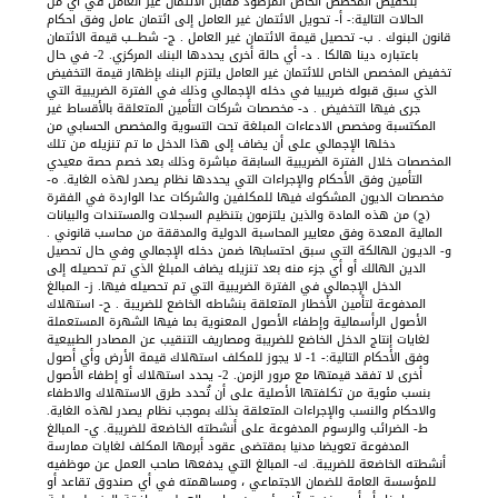
بتخفيض المخصص الخاص المرصود مقابل الائتمان غير العامل في أي من
الحالات التالية:- أ- تحويل الائتمان غير العامل إلى ائتمان عامل وفق احكام
قانون البنوك . ب- تحصيل قيمة الائتمان غير العامل . ج- شطـــب قيمة الائتمان
باعتباره دينا هالكا . د- أي حالة أخرى يحددها البنك المركزي. 2- في حال
تخفيض المخصص الخاص للائتمان غير العامل يلتزم البنك بإظهار قيمة التخفيض
الذي سبق قبوله ضريبيا في دخله الإجمالي وذلك في الفترة الضريبية التي
جرى فيها التخفيض . د- مخصصات شركات التأمين المتعلقة بالأقساط غير
المكتسبة ومخصص الادعاءات المبلغة تحت التسوية والمخصص الحسابي من
دخلها الإجمالي على أن يضاف إلى هذا الدخل ما تم تنزيله من تلك
المخصصات خلال الفترة الضريبية السابقة مباشرة وذلك بعد خصم حصة معيدي
التأمين وفق الأحكام والإجراءات التي يحددها نظام يصدر لهذه الغاية. ه-
مخصصات الديون المشكوك فيها للمكلفين والشركات عدا الواردة في الفقرة
(ج) من هذه المادة والذين يلتزمون بتنظيم السجلات والمستندات والبيانات
المالية المعدة وفق معايير المحاسبة الدولية والمدققة من محاسب قانوني .
و- الديـون الهالكة التي سبق احتسابها ضمن دخله الإجمالي وفي حال تحصيل
الدين الهالك أو أي جزء منه بعد تنزيله يضاف المبلغ الذي تم تحصيله إلى
الدخل الإجمالي في الفترة الضريبية التي تم تحصيله فيها. ز- المبالغ
المدفوعة لتأمين الأخطار المتعلقة بنشاطه الخاضع للضريبة . ح- استهلاك
الأصول الرأسمالية وإطفاء الأصول المعنوية بما فيها الشهرة المستعملة
لغايات إنتاج الدخل الخاضع للضريبة ومصاريف التنقيب عن المصادر الطبيعية
وفق الأحكام التالية:- 1- لا يجوز للمكلف استهلاك قيمة الأرض وأي أصول
أخرى لا تفقد قيمتها مع مرور الزمن. 2- يحدد استهلاك أو إطفاء الأصول
بنسب مئوية من تكلفتها الأصلية على أن تُحدد طرق الاستهلاك والاطفاء
والاحكام والنسب والإجراءات المتعلقة بذلك بموجب نظام يصدر لهذه الغاية.
ط- الضرائب والرسوم المدفوعة على أنشطته الخاضعة للضريبة. ي- المبالغ
المدفوعة تعويضا مدنيا بمقتضى عقود أبرمها المكلف لغايات ممارسة
أنشطته الخاضعة للضريبة. ك- المبالغ التي يدفعها صاحب العمل عن موظفيه
للمؤسسة العامة للضمان الاجتماعي ، ومساهمته في أي صندوق تقاعد أو