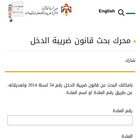
English
محرك بحث قانون ضريبة الدخل
ز
م
ل
ركز
ريع
دمات
شريعات
ة
طة
ئلة
يسية
ثر
وقع
متكم
ئرة
طط
وترة
علامي
علومات
را
ئرة
لكتروني
شارك
طني
بامكانك البحث عن قانون ضريبة الدخل رقم 34 لسنة 2014 وتعديلاته،
عن طريق رقم المادة او اسم المادة..
رقم المادة
المادة