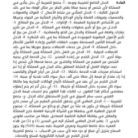
الدخل الخاضع للضريبة ونوعه : أ- يخضع للضريبة أي دخل يتأتى في
المملكة لأي شخص أو يجنيه منها بغض النظر عن مكان الوفاء بما في ذلك
الدخول التالية:- 1- الدخل المتأتي من نشاط الأعمال. 2- الفوائد والعمولات
والخصميات وفروقات العملة وأرباح الودائع والأرباح المتأتية من البنوك وغيرها
من الأشخاص الاعتبارية المقيمة. 3- الإتاوات . 4- الدخل من بيع البضائع. 5-
الدخــل من بيع أو تأجير منقولات واقعة في المملكة . 6- الدخل من تأجير
عقارات واقعة في المملكة والدخل من الخلو والمفتاحية . 7- الدخل من بيع أو
تأجير الأصول المعنوية الموجودة في المملكة بما في ذلك الشهرة. 8- الدخل
من أقساط التأمين المستحقة بموجب اتفاقات التأمين وإعادة التأمين للأخطار
داخل المملكة. 9- الدخل من خدمات الاتصالات بجميع صورها بما في ذلك
الاتصالات الدولية . 10- الدخل من النقل داخل المملكة وبين المملكة وأي
دولة أخرى. 11- الدخل الناجم عن إعادة التصدير . 12- بدل الخدمة الذي يجنيه
الشخص غير المقيم من المملكة والناشئ عن خدمة قدمها لأي شخص إذا
تمت مزاولة العمل أو النشاط المتعلق بذلك البدل في المملكة أو إذا تم
استخدام مخرجات هذه الخدمة داخلها . 13- الدخل من أرباح الجوائز واليانصيب
إذا زاد مقدار أو قيمة كل منها على ألف دينار سواء كانت نقدية أو عينية. 14-
الدخل الناجم عن أي عقد في المملكة كأرباح الوكالات التجارية وما ماثلها
سواء كان مصدره داخل المملكة أو خارجها . 15- أي دخل آخر لم يتم إعفاؤه
بمقتضى أحكام هذا القانون. ب- لغايات هذا القانون يتم احتساب قيمة الدخل
العيني حسب سعر السوق في تاريخ الاستحقاق لذلك الدخل. ج- يخضع
للضريبة :- 1- الدخل الصافي الذي يتحقق للشخص المقيم من أي مصدر خارج
المملكة شريطة ان يكون قد نشأ عن اموال او ودائع من المملكة. 2- مجموع
الدخول الصافية التي يحققها فرع الشركة الاردنية العاملة خارج المملكة
والمعلن في بياناتها المالية الختامية المصادق عليها من محاسب قانوني
خارجي. 3- يعتبر الدخل الصافي المشار اليه في البندين (1) و (2) من هذه
الفقرة دخلا خاضعا للضريبة وتفرض الضريبة عليه بنسبة (10%) ولا يجوز
السماح بتنزيل أي مبلغ او جزء منه لأي سبب من الاسباب. د- يخضع للضريبة
الدخل الناجم عن التجارة الالكترونية للسلع والخدمات .