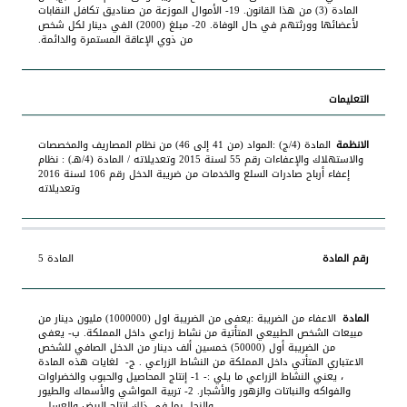
المادة (3) من هذا القانون. 19- الأموال الموزعة من صناديق تكافل النقابات
لأعضائها وورثتهم في حال الوفاة. 20- مبلغ (2000) الفي دينار لكل شخص
من ذوي الإعاقة المستمرة والدائمة.
المادة (4/ج) :المواد (من 41 إلى 46) من نظام المصاريف والمخصصات
والاستهلاك والإعفاءات رقم 55 لسنة 2015 وتعديلاته / المادة (4/هـ) : نظام
إعفاء أرباح صادرات السلع والخدمات من ضريبة الدخل رقم 106 لسنة 2016
وتعديلاته
المادة 5
الاعفاء من الضريبة :يعفى من الضريبة اول (1000000) مليون دينار من
مبيعات الشخص الطبيعي المتأتية من نشاط زراعي داخل المملكة. ب‌- يعفى
من الضريبة أول (50000) خمسين ألف دينار من الدخل الصافي للشخص
الاعتباري المتأتي داخل المملكة من النشاط الزراعي . ج- ‌ لغايات هذه المادة
، يعني النشاط الزراعي ما يلي :- 1- إنتاج المحاصيل والحبوب والخضراوات
والفواكه والنباتات والزهور والأشجار. 2- تربية المواشي والأسماك والطيور
والنحل بما في ذلك إنتاج البيض والعسل .