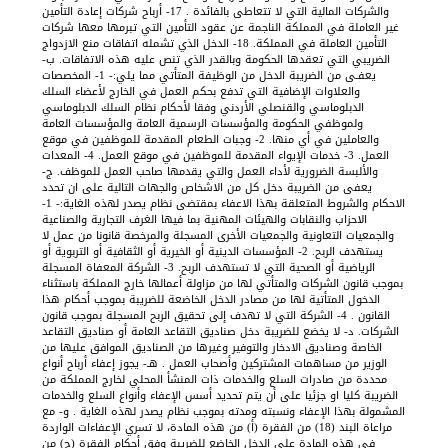
والشركات المالية التي لا تتعاطى بالفائدة . 17- أرباح شركات إعادة التأمين
غير العاملة في المملكة الناجمة عن عقود التأمين التي تبرمها معها شركات
التأمين العاملة في المملكة. 18- الدخل الذي تشمله اتفاقات منع الازدواج
الضريبي التي تعقدها الحكومة وبالقدر الذي تنص عليه هذه الاتفاقات. ب-
يعفـى من الضريبة الدخل من الوظيفة المتأتي مما يلي:- 1- المخصصات
والعلاوات الإضافية التي تدفع بحكم العمل في الخارج لأعضاء السلك
الدبلوماسي والقنصلي الأردني وفقا لأحكام نظام السلك الدبلوماسي
ولموظفي الحكومة والمؤسسات الرسمية العامة والمؤسسات العامة
والعاملين في أي منها. 2- وجبات الطعام المقدمة للموظفين في موقع
العمل. 3- خدمات الإيواء المقدمة للموظفين في موقع العمل. 4- المعدات
والألبسة الضرورية لأداء العمل والتي يقدمها صاحب العمل للموظف. ج-
يعفى من الضريبة دخل كل من الاشخاص والجهات التالية على ان تحدد
الاحكام والشروط المتعلقة بهذا الاعفاء بمقتضى نظام يصدر لهذه الغاية:- 1-
الاحزاب والنقابات والهيئات المهنية بما فيها الغرف التجارية والصناعية
والجمعيات التعاونية والجمعيات الأخرى المسجلة والمرخصة قانونا من عمل لا
يستهدف الربح. 2- المؤسسات الدينية أو الخيرية أو الثقافية أو التربوية أو
الرياضية أو الصحية التي لا تستهدف الربح. 3- الشركة المعفاة المسجلة
بموجب قانون الشركات والمتأتي لها من مزاولة أعمالها خارج المملكة باستثناء
الدخول المتأتية لها من مصادر الدخل الخاضعة للضريبة بموجب أحكام هذا
القانون . 4- الشركة التي لا تهدف إلى تحقيق الربح المسجلة بموجب قانون
الشركات. د- لا يخضع للضريبة دخل صناديق التقاعد العامة أو صناديق التقاعد
الخاصة وصناديق الادخار والتوفير وغيرها من الصناديق الموافق عليها من
الوزير من مساهمات المشتركين وأصحاب العمل . هـ- يجوز إعفاء أرباح أنواع
محددة من صادرات السلع والخدمات ذات المنشأ المحلي لخارج المملكة من
الضريبة كليا او جزئيا على أن يتم تحديد أسس الإعفاء وأنواع السلع والخدمات
المشمولة بهذا الإعفاء ونسبته ومدته بموجب نظام يصدر لهذه الغاية . و- مع
مراعاة البند (18) من الفقرة (أ) من هذه المادة، لا تسري الإعفاءات الواردة
في هذه المادة على الدخل الخاضع للضريبة وفق أحكام الفقرة (ج) من