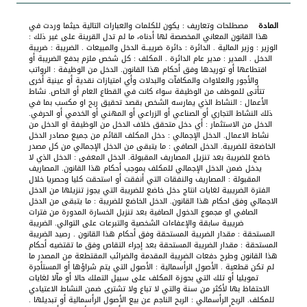
مصطلحات وتعاريف : يكون للكلمات والعبارات التالية حيثما وردت في
هذا القانون المعاني المخصصة لها أدناه، ما لم تدل القرينة على غير ذلك :
الوزير : وزير المالية . الدائرة : دائرة ضريبــة الدخل والمبيعات . الضريبة : ضريبة
الدخل . المدير : مدير عام الدائرة . المكلف : كل شخص ملزم بدفع الضريبة أو
اقتطاعها أو توريدها وفق أحكام هذا القانون. الدخل من الوظيفة : الرواتب
والأجور والعلاوات والمكافآت والبدلات وأي امتيازات نقدية أو عينية أخرى
تتأتى للموظف من الوظيفة سواء كانت في القطاع العام أو الخاص. نشاط
الأعمال : النشاط الذي يمارسه الشخص بقصد تحقيق ربح او مكسب بما في
ذلك النشاط التجاري أو الصناعي أو الزراعي أو المهني أو الخدمي أو الحرفي.
الدخل من الاستثمار : أي دخل متحقق خلاف الدخل من الوظيفة او الدخل من
نشاط الاعمال. الدخل الإجمالي : دخل المكلف القائم من جميع مصادر الدخل
الخاضعة للضريبة. الدخل الصافي : ما يتبقى من الدخل الإجمالي من كل مصدر
خاضع للضريبة بعد تنزيل المصاريف المقبولة. الدخل المعفى : الدخل الذي لا
يدخل ضمن الدخل الإجمالي للمكلف بموجب أحكام هذا القانون. المصاريف
المقبولة : المصاريف والنفقات التي أنفقت أو استحقت كليا وحصريا خلال
الفترة الضريبية لغايات انتاج دخل خاضع للضريبة التي يجوز تنزيلها من الدخل
الاجمالي وفق احكام هذا القانون. الدخل الخاضع للضريبة : ما يتبقى من الدخل
الصافي او مجموع الدخول الصافية بعد تنزيل الخسارة المدورة من فترات
ضريبية سابقة والإعفاءات الشخصية والتبرعات على التوالي. الضريبة
المستحقة : مقدار الضريبة المستحقة وفق أحكام هذا القانون . رصيد الضريبة
المستحقة : مقدار الضريبة المستحقة بعد إجراء التقاص وفق ما تقتضيه أحكام
هذا القانون وطرح دفعات الضريبة المقدمة والضرائب المقتطعة من المصدر ما
لم تكن قطعية . الأصول الرأسمالية : الأصول التي يتم شراؤها أو المستأجرة
تمويليا أو تلك التي بحوزة المكلف على سبيل التملك حالا أو مآلا لغايات
الاحتفاظ بها لأكثر من سنة والتي لا تباع ولا تشترى ضمن النشاط الاعتيادي
للمكلف. الربح الرأسمالي : الربح الناجم عن بيع الأصول الرأسمالية أو تبديلها .