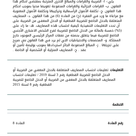
يلي:- أ- الضريبة والغرامات والمبالغ الأخرى المترتبة بمقتضى أحكام هذا
القانون. ب- الغرامات الجزائية والغرامات المدفوعة تعويضا مدنيا بموجب احكام
هذا القانون. ج- تكلفة الأصول الرأسمالية وتركيبها وتكلفة الأصول المعنوية
مع مراعاة ما ورد في الفقرة (ح) من المادة (6) من هذا القانون. د- المصاريف
المتعلقة بالدخل الخاضع للضريبة القطعية أو الدخل المعفى من الضريبة على
أن تحدد التعليمات التنفيذية كيفية احتساب هذه المصاريف. هـ- ما زاد على
(5%) خمسة بالمائة من الدخل الخاضع للضريبة لفرع الشخص الاعتباري الأجنبي
الخاضع للضريبة فيما يتعلق بحصته من نفقات المركز الرئيسي الموجود خارج
المملكة. و- المخصصات والاحتياطيات التي لم يرد في هذا القانون نص صريح
على تنزيلها . ز- المبالغ المدفوعة الجائز استردادها بموجب بوليصة تأمين أو
عقد . ح- المصاريف المنزلية أو الشخصية أو الخاصة .
تعليمات احتساب المصاريف المتعلقة بالدخل المعفي من الضريبة أو
الدخل الخاضع للضريبة القطعية رقم 3 لسنة 2019 / تعليمات احتساب
المصاريف المتعلقة بالدخل المعفى من الضريبة أو الدخل الخاضع للضريبة
القطعية رقم 8 لسنة 2015
المادة 8