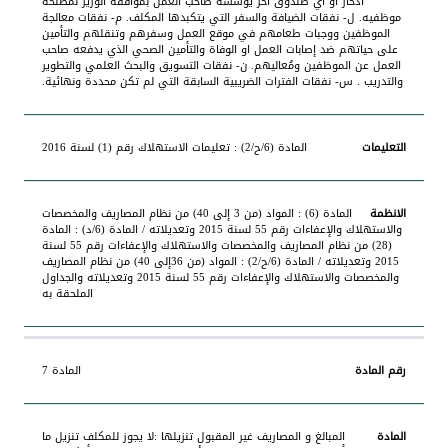
ادخار أو أي صندوق آخر يؤسسه صاحب العمل بموافقة الوزير لمصلحة
موظفيه. ل- نفقات الضيافة والسفر التي يتكبدها المكلف. م- نفقات معالجة
الموظفين ووجبات طعامهم في موقع العمل وسفرهم وتنقلهم والتأمين
على حياتهم ضد إصابات العمل او الوفاة والتأمين الصحي الذي يدفعه صاحب
العمل عن الموظفين ومُعاليهم. ن- نفقات التسويق والبحث العلمي والتطوير
والتدريب . س- نفقات الفترات الضريبية السابقة التي لم تكن محددة ونهائية.
المادة (6/ح/2) : تعليمات الاستهلاك رقم (1) لسنة 2016
المادة (6) : المواد (من 3 إلى 40) من نظام المصاريف والمخصصات
والاستهلاك والإعفاءات رقم 55 لسنة 2015 وتعديلاته / المادة (6/د) : المادة
(28) من نظام المصاريف والمخصصات والاستهلاك والإعفاءات رقم 55 لسنة
2015 وتعديلاته / المادة (6/ح/2) : المواد (من 36إلى 40) من نظام المصاريف
والمخصصات والاستهلاك والإعفاءات رقم 55 لسنة 2015 وتعديلاته والجداول
الملحقة به
المادة 7
المبالغ و المصاريف غير المقبول تنزيلها :لا يجوز للمكلف تنزيل ما