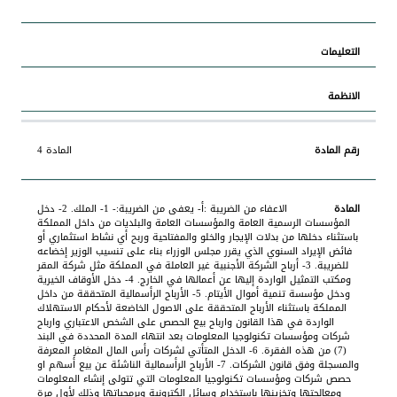
المادة 4
الاعفاء من الضريبة :أ- يعفى من الضريبة:- 1- الملك. 2- دخل
المؤسسات الرسمية العامة والمؤسسات العامة والبلديات من داخل المملكة
باستثناء دخلها من بدلات الإيجار والخلو والمفتاحية وربح أي نشاط استثماري أو
فائض الإيراد السنوي الذي يقرر مجلس الوزراء بناء على تنسيب الوزير إخضاعه
للضريبة. 3- أرباح الشركة الأجنبية غير العاملة في المملكة مثل شركة المقر
ومكتب التمثيل الواردة إليها عن أعمالها في الخارج. 4- دخل الأوقاف الخيرية
ودخل مؤسسة تنمية أموال الأيتام. 5- الأرباح الرأسمالية المتحققة من داخل
المملكة باستثناء الأرباح المتحققة على الاصول الخاضعة لأحكام الاستهلاك
الواردة في هذا القانون وارباح بيع الحصص على الشخص الاعتباري وارباح
شركات ومؤسسات تكنولوجيا المعلومات بعد انتهاء المدة المحددة في البند
(7) من هذه الفقرة. 6- الدخل المتأتي لشركات رأس المال المغامر المعرفة
والمسجلة وفق قانون الشركات. 7- الأرباح الرأسمالية الناشئة عن بيع أسهم او
حصص شركات ومؤسسات تكنولوجيا المعلومات التي تتولى إنشاء المعلومات
ومعالجتها وتخزينها باستخدام وسائل الكترونية وبرمجياتها وذلك لأول مرة