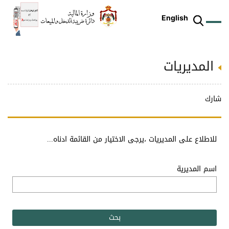
English
المديريات
ز
م
ل
ركز
ريع
دمات
شريعات
ة
طة
ئلة
يسية
ثر
وقع
متكم
ئرة
طط
وترة
علامي
علومات
را
ئرة
لكتروني
شارك
طني
للاطلاع على المديريات ،يرجى الاختيار من القائمة ادناه...
اسم المديرية