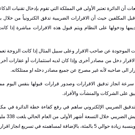
ت أن الدائرة تعتبر الأولى في المملكة التي تقوم بإدخال تقنيات الذكا
بل المكلفين حيث أن الاقرارات الضريبية تدقق الكترونياً من خلال بر
يمها ودخولها على النظام ويتم قبول هذه الاقرارات مباشرة إذا كان
ت الموجودة عن صاحب الاقرار وعلى سبيل المثال إذا كانت الزوجة تعمل
 الاقرار دخل من مصادر أخرى وإذا كان لديه استثمارات أو عقارات أخ
قرار الى صاحبه لأنه غير مصرح عن جميع مصادر دخله او ممتلكاته.
 سرعة انجاز تدقيق الاقرارات وصدور قرارات قبولها بنفس اليوم م
قيق على الشركات والمنشآت والأفراد.
لتدقيق الضريبي الإلكتروني ساهم في رفع كفاءة خطة الدائرة في مكا
والتجنب الضريبي بحيث أتاح تحق
حين كانت لنفس الفترة من عام 2022 حوالي 322 مليون دينار وبنسبة زيادة حوالي 5 بالمئة، بالإضافة لمساهمته في ت