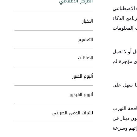
المركز الاعلامي
ء الاصطناعي
نامج الذكاء
الاخبار
ت المعلومات
التعاميم
 أو لا تعمل
الاعلانات
رى مؤجرة لم
ألبوم الصور
ما سهل على
ألبوم الفيديو
فحة التهرب
نشرات الوعي الضريبي
يق فروقات من التدقيق والتفتيش الضريبي خلال التسعة أشهر الأولى من العام الحالي بلغت 338 مليون دينار في
سريع انجاز اقراراتهم وسرعة