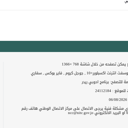
م.
مكن تصفحه من خلال شاشة 768 ×1366
 اكسبلورر+10 , جوجل كروم , فاير بوكس , سفاري
زمة للتصفح: برنامج ادوبي ريدر
ت للموقع :
24112184
06/08/2026
 اي مشكلة فنية يرجى الاتصال على مركز الاتصال الوطني هاتف رقم