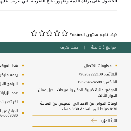
الحصول على براءة الذمة وظهور نتائج الضريبة التي تترتب عليه
كيف تقيم محتوى الصفحة؟
مواقع ذات صلة
حقك تعرف
معلومات الاتصال
هذا الموقع ي
الهاتف:
+96262222130
يدعم مايكروسفت انترنت
الفاكس:
+96264624599
البرامج اللا
الموقع: دائرة ضريبة الدخل والمبيعات - جبل عمان -
عدد الزيارا
الدوار الثالث
اخر تحديث:
اوقات الدوام: من الاحد الى الخميس من الساعة
8:30 صباحا الى الساعة 3:30 مساء
للابلاغ عن
5008080-06 او البريد الالكتروني ncc@nitc.gov.jo
اقرأ المزيد