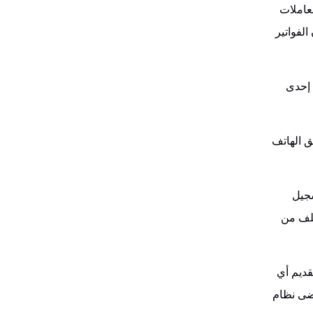
معاملات
لفواتير
 إحدى
نصة الإلكترونية (Portal)أو من خلال تطبيق الهاتف
سجيل
كلف من
ر فاتورة أصولية لقاء تقديم أي
تضى نظام