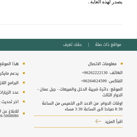
يصدر لهذه الغاية .
مواقع ذات صلة
حقك تعرف
معلومات الاتصال
هذا الموقع ي
الهاتف:
+96262222130
يدعم مايكروسفت انترنت
الفاكس:
+96264624599
البرامج اللا
الموقع: دائرة ضريبة الدخل والمبيعات - جبل عمان -
عدد الزيارا
الدوار الثالث
اخر تحديث:
اوقات الدوام: من الاحد الى الخميس من الساعة
8:30 صباحا الى الساعة 3:30 مساء
للابلاغ عن
5008080-06 او البريد الالكتروني ncc@nitc.gov.jo
اقرأ المزيد