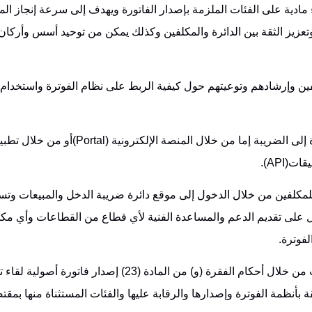
ء مادية على الفئات الملزمة بإصدار الفاتورة ويهدف إلى سرعة إنجاز ال
عزيز الثقة بين الدائرة والمكلفين وكذلك يمكن من توحيد أسس وأركان ا
ن وإرشادهم وتوعيتهم حول كيفية الربط على نظام الفوترة واستخدام
وأشار أبو علي إلى توفير وسائل يمكن من خلالها إرسال الفاتورة إلى الضريبة إما من خلال الم
للمكلفين من خلال الدخول إلى موقع دائرة ضريبة الدخل والمبيعات وت
ل على تقديم الدعم والمساعدة الفنية لأي قطاع من القطاعات وأي م
لفوترة.
الجدير بالذكر أن قانون ضريبة الدخل رقم 38 لسنة 2018 أوجب من خلال أحكام الفقرة (و) من المادة (23) إصدا
بأنظمة الفوترة وإصدارها والرقابة عليها والفئات المستثناة منها بمق