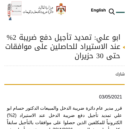
English
ابو علي: تمديد تأجيل دفع ضريبة 2%
ز
م
ل
ركز
ريع
دمات
شريعات
ة
طة
ئلة
يسية
ثر
وقع
متكم
عند الاستيراد للحاصلين على موافقات
ئرة
طط
وترة
علامي
علومات
را
ئرة
لكتروني
حتى 30 حزيران
طني
شارك
03/05/2021
قرر مدير عام دائرة ضريبة الدخل والمبيعات الدكتور حسام ابو
علي تمديد تأجيل دفع ضريبة الدخل عند الاستيراد (2%)
الكترونياً للمكلفين الذين حصلوا على موافقات بالتأجيل سابقاً