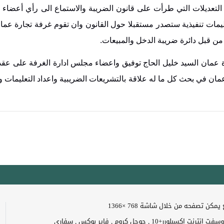
لتعديلات التي طرأت على قانون الضريبة والاستماع الى رأي أعضاء ال
يمات تنفيذية ستصدر مستقبلا حول القانون وان تقوم غرفة تجارة عما
 من قبل دائرة ضريبة الدخل والمبيعات.
ة عمان السيد خليل الحاج توفيق واعضاء مجلس ادارة الغرفة على عقد
عمان في بحث كل ما له علاقة بالتشريعات الضريبية واعداد التعليمات و
مكن تصفحه من خلال شاشة 768 ×1366
 اكسبلورر+10 , جوجل كروم , فاير بوكس , سفاري