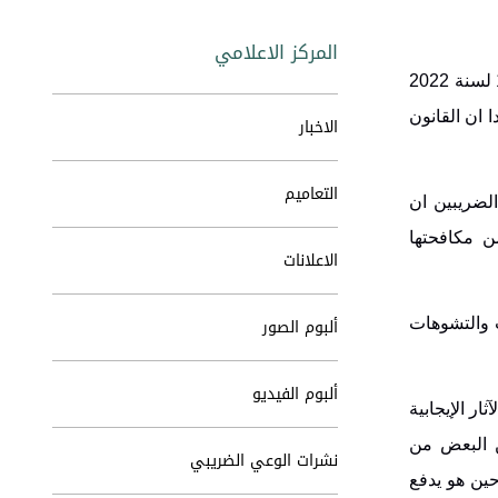
المركز الاعلامي
قال مدير عام دائرة ضريبة الدخل والمبيعات، الدكتور حسام أبو علي إنّ القانون المعدل لقانون الضريبة العامة على المبيعات رقم 15 لسنة 2022
 ان القانون
الاخبار
التعاميم
لضريبين ان
ن مكافحتها
الاعلانات
ألبوم الصور
ت والتشوهات
ألبوم الفيديو
ر الإيجابية
ن البعض من
نشرات الوعي الضريبي
ين هو يدفع