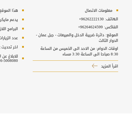
معلومات الاتصال
هذا الموقع ي
الهاتف:
+96262222130
يدعم مايكروسفت انترنت
الفاكس:
+96264624599
البرامج اللا
الموقع: دائرة ضريبة الدخل والمبيعات - جبل عمان -
عدد الزيارا
الدوار الثالث
اخر تحديث:
اوقات الدوام: من الاحد الى الخميس من الساعة
8:30 صباحا الى الساعة 3:30 مساء
للابلاغ عن
5008080-06 او البريد الالكتروني ncc@nitc.gov.jo
اقرأ المزيد
سياسة الخصوصية
شروط الاستخدام
اخلاء المسؤولية
حقوق النشر