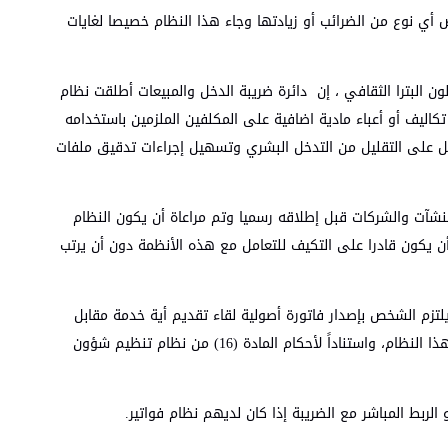
أي نوع من الضرائب أو زيادتها وجاء هذا النظام خصيصا لغايات
لون البترا الثقافي ، إن دائرة ضريبة الدخل والمبيعات أطلقت نظام
ب النظام أي تكاليف أو أعباء مادية اضافية على المكلفين الملزمين باستخدامه
ل على التقليل من التدخل البشري وتسهيل إجراءات تدقيق ملفات
نشآت والشركات قبل إطلاقه رسميا وتم مراعاة أن يكون النظام
ن يكون قادرا على التكيف للتعامل مع هذه الأنظمة دون أن يرتب
قانون ضريبة الدخل رقم 38 لسنة 2018، بموجب أحكام الفقرة (و) من المادة (23) التي أوجبت بأن يلتزم الشخص بإصدار فاتورة أصولية لقاء تقديم أية خدمة مقابل
البدل أو بيع أي سلعة في المملكة، وتنظيم جميع الشؤون المتعلقة بأنظمة الفوترة وإصدارها والرقابة عليها والفئات المستثناة منها بمقتضى هذا النظام، واستناداً لأحكام المادة (16) من نظام تنظيم شؤون
 الربط المباشر مع الضريبة إذا كان لديهم نظام فواتير.