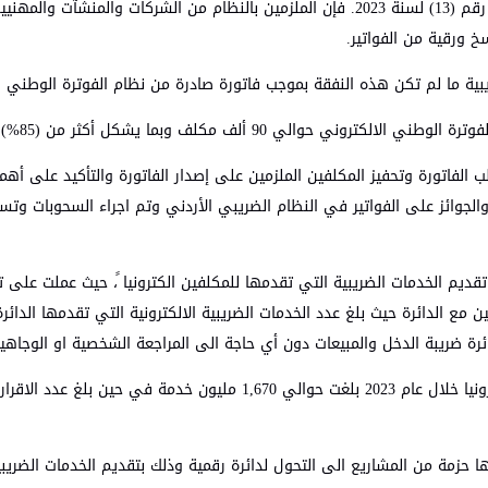
وبموجب النظام المعدل لنظام تنظيم شؤون الفوترة والرقابة عليها، رقم (13) لسنة 2023. فإن ا
سخ ورقية من الفواتير.
ية ما لم تكن هذه النفقة بموجب فاتورة صادرة من نظام الفوترة الوطني ال
يشكل أكثر من (85%) من اجمالي قيمة المبيعات في المملكة.
 الفاتورة وتحفيز المكلفين الملزمين على إصدار الفاتورة والتأكيد على أهم
لجوائز على الفواتير في النظام الضريبي الأردني وتم اجراء السحوبات وتسلي
ديم الخدمات الضريبية التي تقدمها للمكلفين الكترونيا ً، حيث عملت على تو
ة ضريبة الدخل والمبيعات دون أي حاجة الى المراجعة الشخصية او الوجاهية
وأعلن ان عدد مرات الحصول على الخدمات التي تقدمها الدائرة الكترونيا خلال ع
 حزمة من المشاريع الى التحول لدائرة رقمية وذلك بتقديم الخدمات الضريبية 