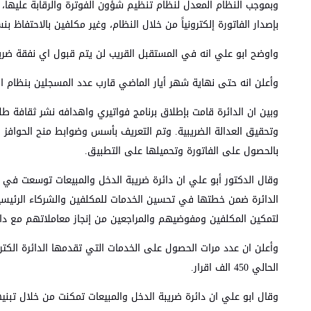
بإصدار الفاتورة إلكترونياً من خلال النظام، وغير مكلفين بالاحتفاظ بن
واوضح ابو علي انه في المستقبل القريب لن يتم قبول اي نفقة ضريب
وأعلن انه حتى نهاية شهر أيار الماضي قارب عدد المسجلين بنظام الفوترة الوطني الالكتروني حوالي 90 ألف مكلف وبما 
وبين ان الدائرة قامت بإطلاق برنامج فواتيري واهدافه نشر ثقافة طلب
وتحقيق العدالة الضريبية. وتم التعريف بأسس وضوابط منح الحوافز وا
بالحصول على الفاتورة وتحميلها على التطبيق.
وقال الدكتور أبو علي ان دائرة ضريبة الدخل والمبيعات توسعت في تق
لتمكين المكلفين ومفوضيهم والمراجعين من إنجاز معاملاتهم مع دائر
الحالي 450 الف اقرار.
وقال ابو علي ان دائرة ضريبة الدخل والمبيعات تمكنت من خلال تبنيها