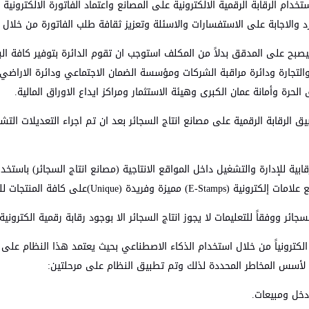
ام الرقابة الرقمية الالكترونية على المصانع واعتماد الفاتورة الالكترونية
الاجابة على الاستفسارات والاسئلة وتعزيز ثقافة طلب الفاتورة من خلال بر
يصبح على المدقق بدلاً من المكلف استوجب ان تقوم الدائرة بتوفير كافة الب
والتجارة ودائرة مراقبة الشركات ومؤسسة الضمان الاجتماعي ودائرة الاراضي
لحرة وأمانة عمان الكبرى وهيئة الاستثمار ومراكز ايداع الاوراق المالية.
ق الرقابة الرقمية على مصانع انتاج السجائر بعد ان تم اجراء التعديلات التش
 للإدارة والتشغيل داخل المواقع الانتاجية (مصانع انتاج السجائر) باستخدام
ليص الرقابة التقليدية المباشرة في المصانع.
جائر ووفقاً للتعليمات لا يجوز انتاج السجائر الا بوجود رقابة رقمية الكترو
 الكترونياً من خلال استخدام الذكاء الاصطناعي بحيث يعتمد هذا النظام على إ
اً لأسس المخاطر المحددة لذلك وتم تطبيق النظام على مرحلتين:
دخل ومبيعات.