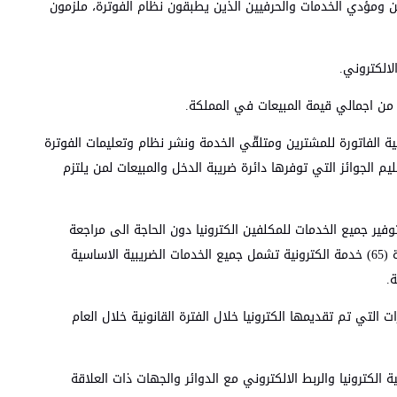
لملزمين بالنظام من الشركات والمنشآت والمهنيين ومؤدي الخدمات والحرفيين الذين يطبقون نظام الفوترة، ملزمون
الكتروني.
ية الفاتورة للمشترين ومتلقّي الخدمة ونشر نظام وتعليمات الفوترة
م الجوائز التي توفرها دائرة ضريبة الدخل والمبيعات لمن يلتزم
فير جميع الخدمات للمكلفين الكترونيا دون الحاجة الى مراجعة
الدائرة ضمن خطتها في تحسين الخدمات للمكلفين والشركاء الرئيسين مع الدائرة حيث بلغ عدد الخدمات الضريبية الالكترونية التي تقدمها الدائرة (65) خدمة الكترونية تشمل جميع الخدمات الضريبية الاساسية
.
ام 2023 بلغت حوالي 1,670 مليون خدمة في حين بلغ عدد الاقرارات التي تم تقديمها الكترونيا خلال الفترة القانونية خلال العام
الكترونيا والربط الالكتروني مع الدوائر والجهات ذات العلاقة