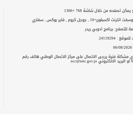
مكن تصفحه من خلال شاشة 768 ×1366
 اكسبلورر+10 , جوجل كروم , فاير بوكس , سفاري
زمة للتصفح: برنامج ادوبي ريدر
ت للموقع :
24119294
06/08/2026
 اي مشكلة فنية يرجى الاتصال على مركز الاتصال الوطني هاتف رقم