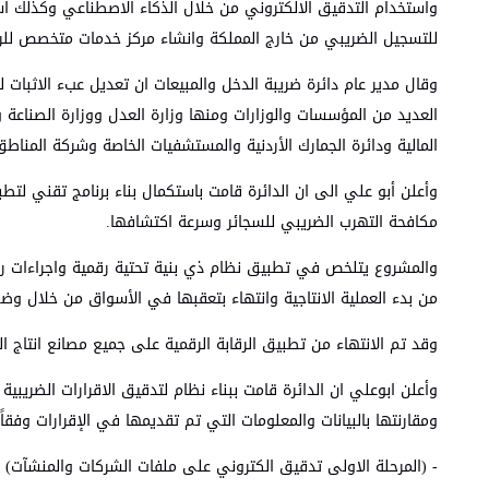
واستخدام التدقيق الالكتروني من خلال الذكاء الاصطناعي وكذلك استخد
للتسجيل الضريبي من خارج المملكة وانشاء مركز خدمات متخصص للرد و
وقال مدير عام دائرة ضريبة الدخل والمبيعات ان تعديل عبء الاثبات ل
العديد من المؤسسات والوزارات ومنها وزارة العدل ووزارة الصناعة 
المالية ودائرة الجمارك الأردنية والمستشفيات الخاصة وشركة المناطق ا
وأعلن أبو علي الى ان الدائرة قامت باستكمال بناء برنامج تقني لتطبي
مكافحة التهرب الضريبي للسجائر وسرعة اكتشافها.
والمشروع يتلخص في تطبيق نظام ذي بنية تحتية رقمية واجراءات رقابية
من بدء العملية الانتاجية وانتهاء بتعقبها في الأسواق من خلال وضع علامات إلكترونية (E-Stamps) مميزة وفريدة (Unique)على كافة المنتجات للعمل على تق
وقد تم الانتهاء من تطبيق الرقابة الرقمية على جميع مصانع انتاج الس
وأعلن ابوعلي ان الدائرة قامت ببناء نظام لتدقيق الاقرارات الضريبية
ومقارنتها بالبيانات والمعلومات التي تم تقديمها في الإقرارات وفق
- (المرحلة الاولى تدقيق الكتروني على ملفات الشركات والمنشآت) 