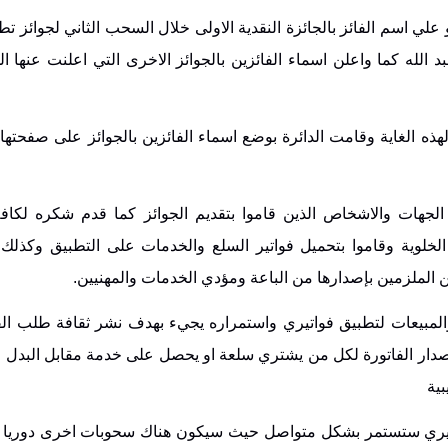
علي اسم الفائز بالجائزة النقدية الاولى خلال السحب الثاني لجوائز تط
ر عبد الله كما واعلن اسماء الفائزين بالجوائز الاخرى التي اعلنت عنها الد
ذه الغاية وقامت الدائرة بوضع اسماء الفائزين بالجوائز على صفحته
لجهات والاشخاص الذين قاموا بتقديم الجوائز كما قدم شكره لكافة
لخلوية وقاموا بتحميل فواتير السلع والخدمات على التطبيق وكذلك ل
 الملزمين بإصدارها من الباعة ومؤدي الخدمات والمهنيين.
المبيعات لتطبيق فواتيري واستمراره يجيء بهدف نشر ثقافة طلب الف
ى إصدار الفاتورة لكل من يشتري سلعة او يحصل على خدمة مقابل البدل و
بية
اتيري ستستمر بشكل متواصل حيث سيكون هناك سحوبات اخرى دوريا ل