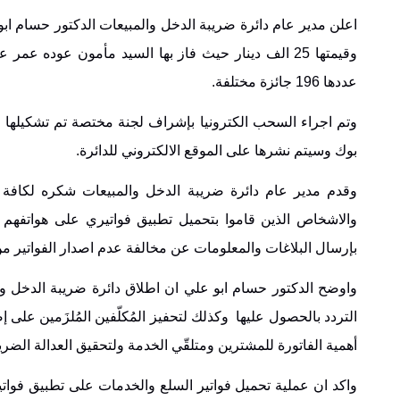
اعلن مدير عام دائرة ضريبة الدخل والمبيعات الدكتور حسام ابو 
وقيمتها 25 الف دينار حيث فاز بها السيد مأمون عوده عم
عددها 196 جائزة مختلفة.
وتم اجراء السحب الكترونيا بإشراف لجنة مختصة تم تشكيلها له
بوك وسيتم نشرها على الموقع الالكتروني للدائرة.
وقدم مدير عام دائرة ضريبة الدخل والمبيعات شكره لكافة ا
والاشخاص الذين قاموا بتحميل تطبيق فواتيري على هواتفهم ا
بإرسال البلاغات والمعلومات عن مخالفة عدم اصدار الفواتير من
واوضح الدكتور حسام ابو علي ان اطلاق دائرة ضريبة الدخل و
التردد بالحصول عليها وكذلك لتحفيز المُكلّفين المُلزَمين عل
أهمية الفاتورة للمشترين ومتلقّي الخدمة ولتحقيق العدالة الضري
واكد ان عملية تحميل فواتير السلع والخدمات على تطبيق فو