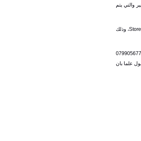
ر والتي يتم
Stor
، وذلك
من السادة الفائزين بجوائز السحب الثاني ضرورة التواصل مع السيد عبدالله صلاح مدير الفوترة على هاتف رقم 0799056779
ل علما بان