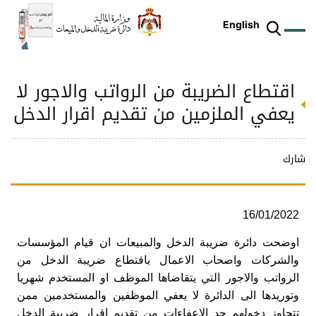
English
اقتطاع الضريبة من الرواتب والاجور لا
ز
م
ل
ركز
ريع
دمات
شريعات
ة
طة
ئلة
يسية
ثر
وقع
متكم
يعفي الملزمين من تقديم اقرار الدخل
ئرة
طط
وترة
علامي
علومات
را
ئرة
لكتروني
طني
شارك
16/01/2022
‏اوضحت دائرة ضريبة الدخل والمبيعات ان قيام المؤسسات
والشركات واصحاب الاعمال باقتطاع ضريبة الدخل من
الرواتب والاجور التي يتقاضاها الموظف او المستخدم شهريا
وتوريدها الى الدائرة لا يعفي الموظفين والمستخدمين ممن
تتجاوز دخولهم حد الاعفاءات من تقديم اقرار ضريبة الدخل