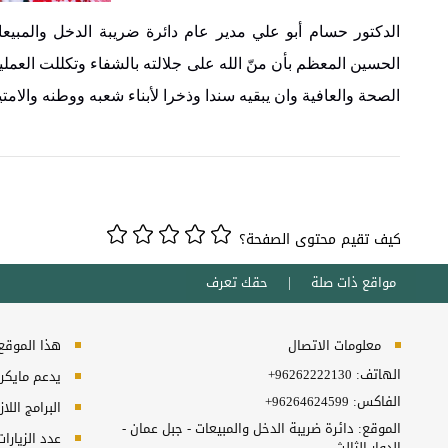
الدكتور حسام أبو علي مدير عام دائرة ضريبة الدخل والمبيعات
الحسين المعظم بأن منّ الله على جلالته بالشفاء وتكللت العملية
الصحة والعافية وان يبقيه سندا وذخرا لأبناء شعبه ووطنه والامتي
كيف تقيم محتوى الصفحة؟
مواقع ذات صلة
حقك تعرف
معلومات الاتصال
هذا الموقع ي
الهاتف:
+96262222130
يدعم مايكروسفت انترنت
الفاكس:
+96264624599
البرامج اللا
الموقع: دائرة ضريبة الدخل والمبيعات - جبل عمان -
عدد الزيارا
الدوار الثالث