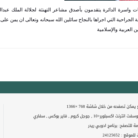
 واسرة الدائرة يتقدمون بأصدق مشاعر التهنئة لجلالة الملك عبدالل
 الجراحية التي اجراها بالنجاح سائلين الله سبحانه وتعالى ان يمن على ج
ن العربية والإسلامية
مكن تصفحه من خلال شاشة 768 ×1366
 اكسبلورر+10 , جوجل كروم , فاير بوكس , سفاري
زمة للتصفح: برنامج ادوبي ريدر
ت للموقع :
24125652