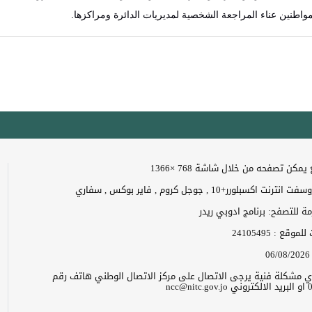
مواطنين عناء المراجعة الشخصية ‏لمديريات الدائرة ‏ومراكزها.‏
مكن تصفحه من خلال شاشة 768 ×1366
 اكسبلورر+10 , جوجل كروم , فاير بوكس , سفاري
زمة للتصفح: برنامج ادوبي ريدر
ت للموقع :
24105495
06/08/2026
 اي مشكلة فنية يرجى الاتصال على مركز الاتصال الوطني هاتف رقم