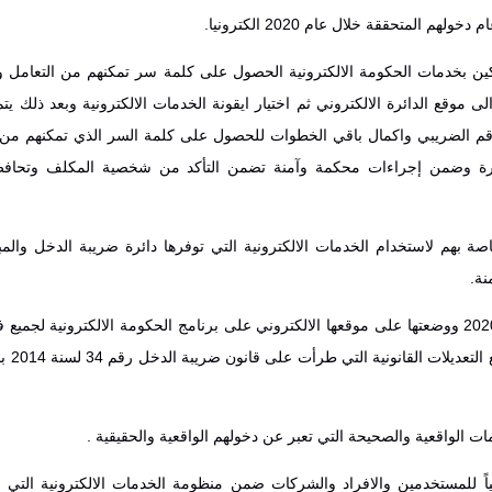
متحققة ‏خلال عام ‏‏2020 الكترونيا
.
كين بخدمات ‏الحكومة ‏الالكترونية الحصول على كلمة سر تمكنهم من التعامل
 موقع الدائرة الالكتروني ثم ‏اختيار ايقونة الخدمات الالكترونية وبعد ذلك يتم
م الضريبي واكمال باقي ‏الخطوات للحصول على ‏كلمة السر الذي تمكنهم من ت
 الدائرة وضمن إجراءات محكمة وآمنة تضمن التأكد من شخصية ‏المكلف وتحاف
ة بهم لاستخدام ‏الخدمات ‏الالكترونية التي توفرها دائرة ضريبة الدخل والم
ة.‏
وقامت الدائرة بتحديث اقرارات ضريبة الدخل الخاصة بالسنة المالية 2020 ‏ووضعتها على ‏موقعها الالكتروني على برنامج الحكومة الالكترو
من ‏مستخدمين ‏وا
‏الواقعية ‏والصحيحة ‏التي ‏تعبر عن ‏دخولهم الواقعية والحقيقية .‏
‏ ‏
 للمستخدمين ‏والافراد ‏والشركات ضمن منظومة الخدمات الالكترونية التي تق