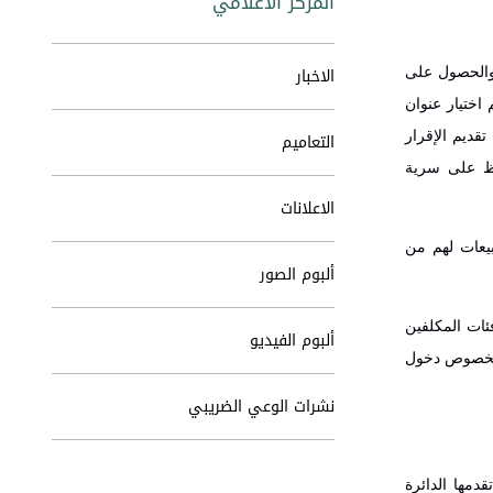
المركز الاعلامي
الاخبار
 والحصول على
 اختيار عنوان
قديم الإقرار
التعاميم
ظ ‏على سرية
الاعلانات
بيعات لهم من
ألبوم الصور
نية لجميع فئات المكلفين
ألبوم الفيديو
فراد وشركات ومناطق تنموية وتم تحديثها ‏لتتوافق مع التعديلات القانونية التي طرأت على ‏قانون ضريبة الدخل رقم 34 لسنة ‏‏2014 بخصوص دخول
نشرات الوعي الضريبي
دمها الدائرة