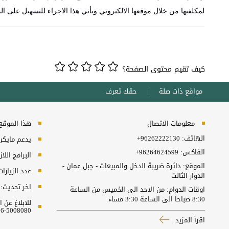
لمكلفيها من خلال ‏موقعها ‏الالكتروني ويأتي هذا الاجراء للتسهيل على ال
كيف تقيم محتوى الصفحة؟
مواقع ذات صلة
حقك تعرف
معلومات الاتصال
هذا الموقع ي
الهاتف:
+96262222130
يدعم مايكروسفت انترنت
الفاكس:
+96264624599
البرامج اللا
الموقع: دائرة ضريبة الدخل والمبيعات - جبل عمان -
عدد الزيارا
الدوار الثالث
اخر تحديث:
اوقات الدوام: من الاحد الى الخميس من الساعة
8:30 صباحا الى الساعة 3:30 مساء
للابلاغ عن
5008080-06 او البريد الالكتروني ncc@nitc.gov.jo
اقرأ المزيد