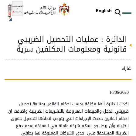
English
الدائرة : عمليات التحصيل الضريبي
ز
م
ل
ركز
ريع
دمات
شريعات
ة
طة
ئلة
يسية
ثر
وقع
متكم
قانونية ومعلومات المكلفين سرية
ئرة
طط
وترة
علامي
علومات
را
ئرة
لكتروني
طني
شارك
16/06/2020
اكدت الدائرة أنها مكلفة بحسب احكام القانون بمتابعة تحصيل
ضريبتي الدخل والمبيعات المفروضة بالتشريعات الضريبية واضافت ان
احكام القانون حددت الإجراءات التي يتوجب اتخاذها لتحصيل حقوق
الخزينة وأن ربط بيع اسهم شركة عاملة في المملكة بعدم دفع
الضريبة المستحقة على احدى الشركات المملوكة لها يجافي