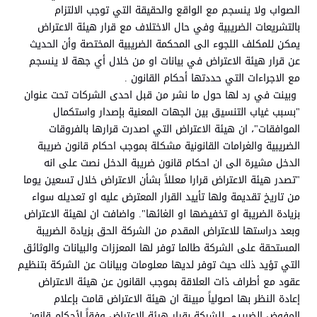
الصواب ولا ينسجم مع الواقع والحقيقة التي توجب الالتزام
بالتشريعات الضريبية وفي حال الاختلاف مع قرار هيئة الاعتراض
يمكن للمكلف اللجوء الى المحكمة الضريبية المختصة وأن الحديث
عن قرار هيئة الاعتراض في بيانات او من خلال أي جهة لا ينسجم
مع الاجراءات التي حددتها أحكام القانون .
وبينت في رد لها حول ما نشر من قبل احدى الشركات تحت عنوان
"بسبب غياب التنسيق بين الجهات المعنية بإصدار واستكمال
الموافقات"، ان هيئة الاعتراض التي اصدرت قرارها بالفروقات
الضريبية والغرامات القانونية مشكلة بموجب احكام قانون ضريبة
الدخل مشيرة الى ان احكام قانون ضريبة الدخل نصت على انه
"تصدر هيئة الاعتراض قرارا معللاً بشأن الاعتراض خلال تسعين يوما
من تاريخ تقديمة ولها تأييد القرار المعترض عليه او تعديله سواء
بزيادة الضريبة او تخفيضها او الغائها". واضافت ان لهيئة الاعتراض
وبعد دراستها للاعتراض المقدم من الشركة الحق بزيادة الضريبة
المستحقة على الشركة طالما توفر لها المعززات والبيانات والوثائق
التي تؤيد ذلك حيث توفر لديها معلومات وبيانات عن الشركة بتنظيم
عقود مع أطراف ذات العلاقة بموجب القانون عن هيئة الاعتراض
إعادة النظر بها اصولياً مبينة ان هيئة الاعتراض قامت بإعلام
المفوض الضريبي للشركة بقرار هيئة الاعتراض وفقاً لأحكام قانون