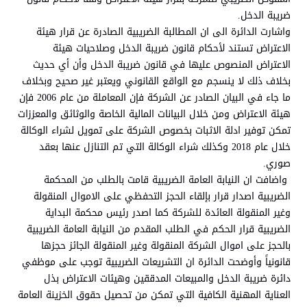
ضريبة الدخل.
واشارت الدائرة الى ان المطالبة الضريبية الصادرة عن قرار هيئة
الاعتراض تستند لأحكام قانون ضريبة الدخل وصلاحيات هيئة
الاعتراض المنصوص عليها في قانون ضريبة الدخل وأن أي حديث
بخلاف ذلك لا ينسجم مع الواقع القانوني ويعتبر غير صحيح وبخلاف
ما جاء في البيان الصادر عن الشركة فإن المعاملة من عام 2006 فإن
هيئة الاعتراض ومن خلال البيانات المالية الخاصة والوثائق والمعززات
تمكن توفير ادلة الاثبات بخصوص الشركة على تمويل لشراء الوكالة
خلال عام 2018 وكذلك شراء الوكالة التي تم التنازل عنها بعقد
صوري.
واضافت ان النيابة العامة الضريبية قامت بالطلب من المحكمة
الضريبية اصدار قرار بإلقاء الحجز التحفظي على الاموال المنقولة
وغير المنقولة العائدة للشركة كما اصدر رئيس محكمة البداية
الضريبية قرار الحكم في الطلب المقدم من النيابة العامة الضريبية
بالحجز على اموال الشركة المنقولة وغير المنقولة الجائز حجزها
قانونياً وأوضحت الدائرة ان التشريعات الضريبية توجب على موظفي
دائرة ضريبة الدخل والمبيعات المدققين وهيئات الاعتراض بذل
العناية المهنية الكافية التي تمكن من تحصيل حقوق الخزينة العامة