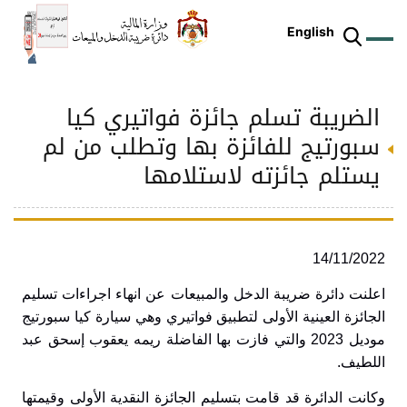
English
الضريبة تسلم جائزة فواتيري كيا
ز
م
ل
ركز
ريع
دمات
شريعات
ة
طة
ئلة
يسية
ثر
وقع
متكم
سبورتيج للفائزة بها وتطلب من لم
ئرة
طط
وترة
علامي
علومات
را
ئرة
لكتروني
يستلم جائزته لاستلامها
طني
14/11/2022
اعلنت دائرة ضريبة الدخل والمبيعات عن انهاء اجراءات تسليم
الجائزة العينية الأولى لتطبيق فواتيري وهي سيارة كيا سبورتيج
موديل 2023 والتي فازت بها الفاضلة ريمه يعقوب إسحق عبد
اللطيف.
وكانت الدائرة قد قامت بتسليم الجائزة النقدية الأولى وقيمتها