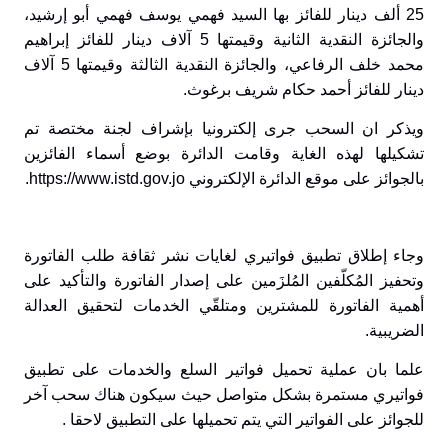
25 ألف دينار للفائز بها السيد فهمي يوسف فهمي أبو إرشيد،
والجائزة النقدية الثانية وقيمتها 5 آلاف دينار للفائز إبراهيم
محمد خلف الرفاعي، والجائزة النقدية الثالثة وقيمتها 5 آلاف
دينار للفائز أحمد حكام شريف برغوث.
ويذكر ان السحب جرى إلكترونيا بإشراف لجنة مختصة تم
تشكيلها لهذه الغاية وقامت الدائرة بوضع أسماء الفائزين
بالجوائز على موقع الدائرة الإلكتروني
https://www.istd.gov.jo
.
وجاء إطلاق تطبيق فواتيري لغايات نشر ثقافة طلب الفاتورة
وتحفيز المُكلّفين المُلزَمين على إصدار الفاتورة والتأكيد على
أهمية الفاتورة للمشترين ومتلقّي الخدمات لتحقيق العدالة
الضريبية.
علما بان عملية تحميل فواتير السلع والخدمات على تطبيق
فواتيري مستمرة بشكل متواصل حيث سيكون هناك سحب آخر
للجوائز على الفواتير التي يتم تحميلها على التطبيق لاحقا .