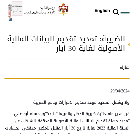
English
الضريبة: تمديد تقديم البيانات المالية
ز
م
ل
ركز
ريع
دمات
شريعات
ة
طة
ئلة
يسية
ثر
وقع
متكم
الأصولية لغاية 30 أيار
ئرة
طط
وترة
علامي
علومات
را
ئرة
لكتروني
طني
شارك
29/04/2024
ولا يشمل التمديد موعد تقديم الاقرارات ودفع الضريبة
قرر مدير عام دائرة ضريبة الدخل والمبيعات الدكتور حسام أبو علي
تمديد مهلة تقديم البيانات المالية الأصولية المدققة للشركات عن
السنة المالية 2023 لغاية تاريخ 30 أيار المقبل لتمكين مدققي الحسابات