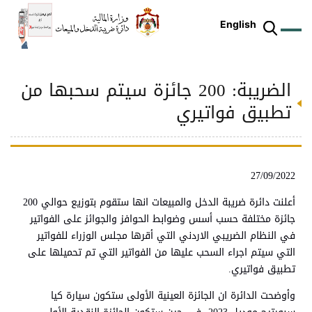
English
الضريبة: 200 جائزة سيتم سحبها من
ز
م
ل
ركز
ريع
دمات
شريعات
ة
طة
ئلة
يسية
ثر
وقع
متكم
تطبيق فواتيري
ئرة
طط
وترة
علامي
علومات
را
ئرة
لكتروني
طني
27/09/2022
أعلنت دائرة ضريبة الدخل والمبيعات انها ستقوم بتوزيع حوالي 200
جائزة مختلفة حسب أسس وضوابط الحوافز والجوائز على الفواتير
في النظام الضريبي الاردني التي أقرها مجلس الوزراء للفواتير
التي سيتم اجراء السحب عليها من الفواتير التي تم تحميلها على
تطبيق فواتيري.
وأوضحت الدائرة ان الجائزة العينية الأولى ستكون سيارة كيا