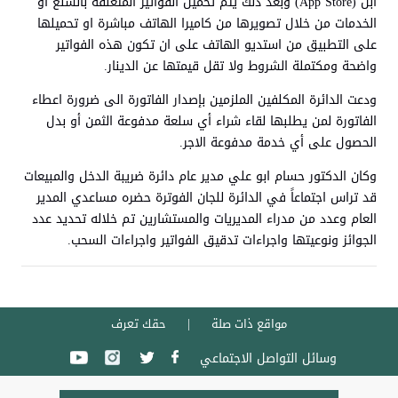
أبل (App Store) وبعد ذلك يتم تحميل الفواتير المتعلقة بالسلع أو
الخدمات من خلال تصويرها من كاميرا الهاتف مباشرة او تحميلها
على التطبيق من استديو الهاتف على ان تكون هذه الفواتير
واضحة ومكتملة الشروط ولا تقل قيمتها عن الدينار.
ودعت الدائرة المكلفين الملزمين بإصدار الفاتورة الى ضرورة اعطاء
الفاتورة لمن يطلبها لقاء شراء أي سلعة مدفوعة الثمن أو بدل
الحصول على أي خدمة مدفوعة الاجر.
وكان الدكتور حسام ابو علي مدير عام دائرة ضريبة الدخل والمبيعات
قد تراس اجتماعاً في الدائرة للجان الفوترة حضره مساعدي المدير
العام وعدد من مدراء المديريات والمستشارين تم خلاله تحديد عدد
الجوائز ونوعيتها واجراءات تدقيق الفواتير واجراءات السحب.
مواقع ذات صلة
حقك تعرف
وسائل التواصل الاجتماعي