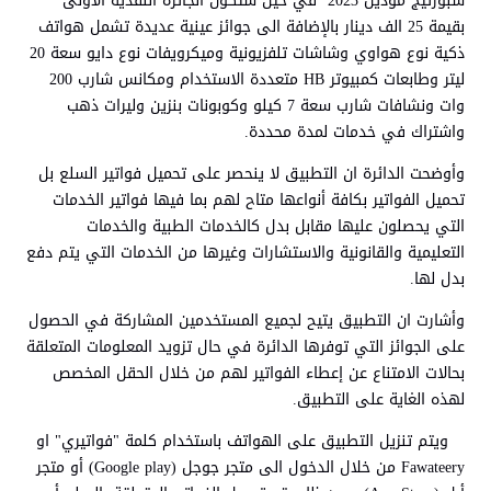
سبورتيج موديل 2023 في حين ستكون الجائزة النقدية الأولى
بقيمة 25 الف دينار بالإضافة الى جوائز عينية عديدة تشمل هواتف
ذكية نوع هواوي وشاشات تلفزيونية وميكرويفات نوع دايو سعة 20
ليتر وطابعات كمبيوتر HB متعددة الاستخدام ومكانس شارب 200
وات ونشافات شارب سعة 7 كيلو وكوبونات بنزين وليرات ذهب
واشتراك في خدمات لمدة محددة.
وأوضحت الدائرة ان التطبيق لا ينحصر على تحميل فواتير السلع بل
تحميل الفواتير بكافة أنواعها متاح لهم بما فيها فواتير الخدمات
التي يحصلون عليها مقابل بدل كالخدمات الطبية والخدمات
التعليمية والقانونية والاستشارات وغيرها من الخدمات التي يتم دفع
بدل لها.
وأشارت ان التطبيق يتيح لجميع المستخدمين المشاركة في الحصول
على الجوائز التي توفرها الدائرة في حال تزويد المعلومات المتعلقة
بحالات الامتناع عن إعطاء الفواتير لهم من خلال الحقل المخصص
لهذه الغاية على التطبيق.
ويتم تنزيل التطبيق على الهواتف باستخدام كلمة "فواتيري" او
Fawateery من خلال الدخول الى متجر جوجل (Google play) أو متجر