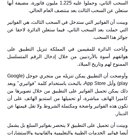
السحب الثاني، وحملوا عليه 1.225 مليون فاتورة، مضيفة أنها
ستعلن عن السحب الثالث بعد منتصف العام الحالي
.
وبينت أن الفواتير التي ستدخل في السحب الثالث، هي الفواتير
التي حملت بعد السحب الثاني، فيما ستعلن الدائرة لاحقا عن
جوائز هذا السحب
.
وأتاحت الدائرة للمقيمين في المملكة تنزيل التطبيق على
هواتفهم أسوة بالأردنيين من خلال إدخال الرقم المتسلسل
الممنوح لهم وتاريخ الميلاد
.
وأوضحت أن التطبيق يمكن تنزيله من متجري جوجل
(Google
play)
وأبل
App Store
، بالبحث باستخدام كلمة "فواتيري" وبعد
ذلك يمكن تحميل الفواتير على التطبيق من خلال تصويرها من
كاميرا الهاتف مباشرة، أو تحميلها من استديو الهاتف على أن
تكون هذه الفواتير واضحة ومكتملة الشروط ولا تقل قيمتها عن
الدينار
.
وبينت أن تحميل على التطبيق لا ينحصر بفواتير السلع بل يشمل
أيضا فواتير الخدمات الطبية والتعليمية والقانونية والاستشارات