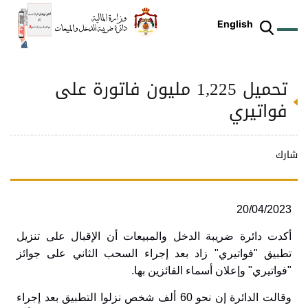
English
تحميل 1,225 مليون فاتورة على
ز
م
ل
ركز
ريع
دمات
شريعات
ة
طة
ئلة
يسية
ثر
وقع
متكم
فواتيري
ئرة
طط
وترة
علامي
علومات
را
ئرة
لكتروني
طني
شارك
20/04/2023
أكدت دائرة ضريبة الدخل والمبيعات أن الإقبال على تنزيل
تطبيق "فواتيري" زاد بعد إجراء السحب الثاني على جوائز
"فواتيري" وإعلان أسماء الفائزين بها
.
وقالت الدائرة إن نحو 60 ألف شخص نزلوا التطبيق بعد إجراء