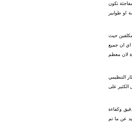
مفاجئة تكون
 او ‏طوابير
مكلفين حيث
لان اصبح عدد الخدمات الالكترونية 35 خدمة ‏ضريبية اي ان جميع
رة لان معظم
ار التنظيمي
 الكثير على
دقيق وكفاءة
د عن ما ‏تم