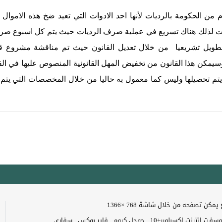
ن الحكومة بالرديات لأنها ‏احد ‏الادوات التي تعيد ضخ هذه الاموال 
جابيات لذلك هناك تسريع في عملية صرف الرديات حيث يتم كل ‏اسبوع ‏
طويل ‏تشريعيا من خلال تعديل القانون حيث تم مناقشة مشروع قا
سيمكن هذا القانون ‏من تخفيض المهل القانونية ‏المنصوص عليها في ال
تي يتم تحصيلها وليس كما معمول به حاليا من خلال المخصصات التي يتم
مكن تصفحه من خلال شاشة 768 ×1366
 اكسبلورر+10 , جوجل كروم , فاير بوكس , سفاري