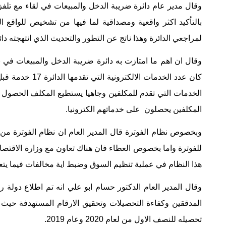
وقال مدير عام دائرة ضريبة الدخل والمبيعات في لقاء مع تلفزيو
بالتأكيد اكثر واقعية ‏ومصداقية لما فيها من ‏تشخيص للواقع ا
لمراجعي الدائرة وهذا ناتج عن التطور والتحديث الذي انتهجته دائر
وقال ان اهم ما امتازت به دائرة ضريبة الدخل والمبيعات في
الخدمات التي تقدم للمكلفين وجاهيا يستطيع المكلف الحصول ‏ع
‏المكلفين ‏يحصلون على خدماتهم الكترونيا. ‏
وبخصوص نظام الفوترة قال المدير العام ان نظام الفوترة من ا
للفوترة واما بخصوص العطاء فان ‏هناك ‏تعاون مع وزارة الاقتصاد
هذا النظام في عملية تنظيم السوق وضبط اية مخالفات فيما يتعلق 
وقال المدير العام الدكتور حسام ابو علي انه تم اطلاع دولة رئ
‏المدققين وكفاءة التحصيلات وتحقيق الارقام ‏المستهدفة حيث 
تحصيله للنصف الاول من لعام 2020 ‏وعام 2019.‏