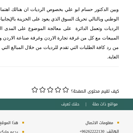
وبين الدكتور حسام ابو علي بخصوص الرديات ان هنالك اهتمام م
الوطني وبالتالي تحريك السوق الذي ‏يعود ‏على الخزينة بالإي
الرديات وتعمل الدائرة على معالجة الموضوع على المدى ال
المبيعات مع كل من ‏غرفة تجارة الاردن وغرفة صناعة الاردن و
من رد كافة الطلبات التي تقدم ‏للرديات من خلال المبالغ ‏ال
‏الغاية. ‏
كيف تقيم محتوى الصفحة؟
مواقع ذات صلة
حقك تعرف
معلومات الاتصال
هذا الموقع ي
الهاتف:
+96262222130
يدعم مايكروسفت انترنت