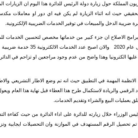
ن المملكة حول زيارة دولة ‏الرئيس للدائرة هذا اليوم ان الزيارات ال
لحقيقي حيث انه اثناء الزيارة لم يكن فيه اي دور او معاملات ‏مكدسة
ة ضريبة ‏الدخل ‏والمبيعات في توفير الخدمات الضريبية الإلكترونية.‏
 برامج الاصلاح ان جزء ‏كبير ‏من خدماتها مخصص لتحسين الخدمات لل
كان عدد الخدمات الالكترونية التي ‏تقدمها الدائرة 17 خدمة ‏قبل عام 2020 وا
ليها ‏الكترونيا وهذا واضح من عدم وجود مراجعين او تزاحم في الدائ
لانظمة المهمة في التطبيق ‏حيث ‏انه تم وضع الاطار التشريعي والاط
 الرقمي والريادة لاستكمال طرح هذا العطاء قبل نهاية هذا ‏العام ‏ويعول
‏بعمليات ‏البيع والشراء وتقديم الخدمات.‏
يس الوزراء خلال زيارته للدائرة ‏على اداء الدائرة من حيث كفاءة الت
تم تحصيل الرقم المستهدف ‏في الموازنة وان التحصيلات ايجابية وتزي