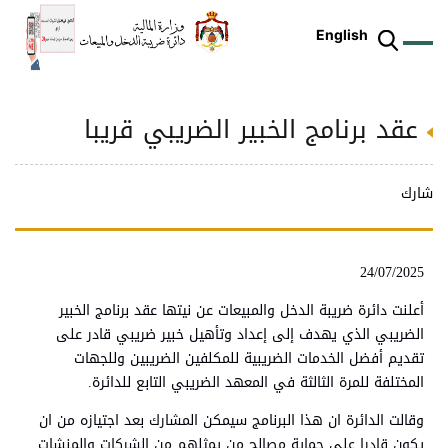
English
عقد برنامج الخبير الضريبي قريبا
ز
م
ل
ركز
ريع
دمات
شريعات
ة
طة
ئلة
يسية
ثر
وقع
متكم
ئرة
طط
وترة
علامي
علومات
را
ئرة
لكتروني
شارك
طني
24/07/2025
أعلنت دائرة ضريبة الدخل والمبيعات عن نيتها عقد برنامج الخبير
الضريبي الذي يهدف إلى إعداد وتأهيل خبير ضريبي قادر على
تقديم أفضل الخدمات الضريبية للمكلفين الضريبين وللجهات
المختلفة للمرة الثالثة في المعهد الضريبي التابع للدائرة.
وقالت الدائرة ان هذا البرنامج سيمكن المشارك بعد اجتيازه من ان
يكون قادرا على حماية مصالح من يمثلهم من الشركات والمنشات