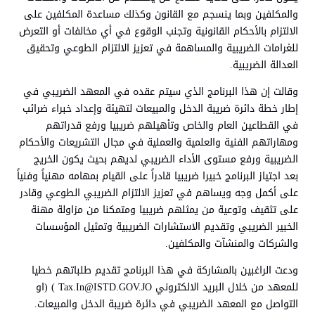
والمكلفين وبما ينسجم مع القانون وكذلك مساعدة المكلفين على
الالتزام بالأحكام القانونية وتجنب الوقوع في أي مخالفات أو التعرض
للغرامات الضريبية والمساهمة في تعزيز الالتزام الطوعي وتحقيق
العدالة الضريبية.
وقالت إن هذا البرنامج الذي سيتم عقده في المعهد الضريبي في
إطار خطة دائرة ضريبة الدخل والمبيعات لتهيئة وإعداد خبراء ضرائب
في القطاعين العام والخاص وتأهيلهم ضريبيا ‏ورفع قدراتهم
ومهاراتهم الفنية والعلمية والعملية في مجال التشريعات والأحكام
الضريبية ورفع مستوى ‏الأداء الضريبي لديهم بحيث يكون الخريج
بعد اجتياز البرنامج خبيرا ضريبيا قادراً على القيام بمهامه مهنياً وفنياً
على أكمل وجه ويساهم في تعزيز الالتزام الضريبي الطوعي وقادر
على تثقيف وتوعية من يمثلهم ضريبيا ومتمكنا من مزاولة مهنة
الخبير الضريبي وتقديم الاستشارات الضريبية وتمثيل المؤسسات
والشركات والمنشآت والمكلفين.
ودعت الراغبين بالمشاركة في هذا البرنامج تقديم طلباتهم خطيا
للمعهد من خلال البريد الالكتروني Tax.In@ISTD.GOV.JO ) (او
التواصل مع المعهد الضريبي في دائرة ضريبة الدخل والمبيعات.