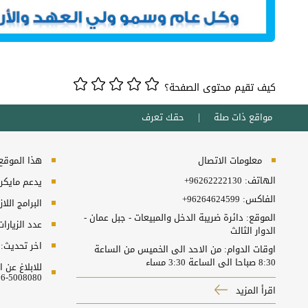
كيف تقيم محتوى الصفحة؟
مواقع ذات صلة
حقك تعرف
معلومات الاتصال
هذا الموقع ي
الهاتف:
+96262222130
يدعم مايكروسفت انترنت
الفاكس:
+96264624599
البرامج اللا
الموقع: دائرة ضريبة الدخل والمبيعات - جبل عمان -
عدد الزيارا
الدوار الثالث
اخر تحديث:
اوقات الدوام: من الاحد الى الخميس من الساعة
8:30 صباحا الى الساعة 3:30 مساء
للابلاغ عن
5008080-06 او البريد الالكتروني ncc@nitc.gov.jo
اقرأ المزيد