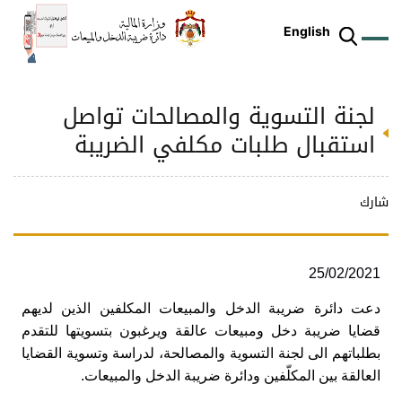
English
لجنة التسوية والمصالحات تواصل
ز
م
ل
ركز
ريع
دمات
شريعات
ة
طة
ئلة
يسية
ثر
وقع
متكم
استقبال طلبات مكلفي الضريبة‏
ئرة
طط
وترة
علامي
علومات
را
ئرة
لكتروني
طني
شارك
25/02/2021
دعت دائرة ضريبة الدخل والمبيعات المكلفين الذين لديهم
قضايا ضريبة دخل ومبيعات‏ عالقة ويرغبون بتسويتها للتقدم
‏بطلباتهم الى لجنة ‏التسوية والمصالحة، لدراسة وتسوية القضايا
العالقة بين المكلّفين ودائرة ضريبة الدخل والمبيعات.‏