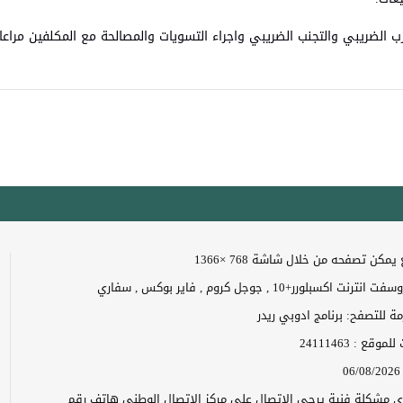
هرب الضريبي والتجنب الضريبي واجراء التسويات والمصالحة مع المكلفين مرا
مكن تصفحه من خلال شاشة 768 ×1366
 اكسبلورر+10 , جوجل كروم , فاير بوكس , سفاري
زمة للتصفح: برنامج ادوبي ريدر
ت للموقع :
24111463
06/08/2026
 اي مشكلة فنية يرجى الاتصال على مركز الاتصال الوطني هاتف رقم