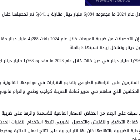
واشار إلى ارتفاع ضريبة الدخل خلال العام الماضي 2024، حيث بلغت 796ر1 مليار دينار ‏في حين ك
الملتزمين على التزامهم الطوعي بتقديم الاقرارات في مواعيدها القانونية 
 المكلفين الذي ساهم في تعزيز ثقافة الضريبة كواجب وطني والتزام قانوني
ي سبقه على الرغم من انخفاض الاسعار العالمية للأسمدة واثرها على ضريبة 
 كفاءة التدقيق والتفتيش والتحصيل الضريبي نتيجة استخدام التقنيات الحديث
ة الضريبية بانتهاجها كان لها اثار ايجابية على نتائج اعمال الدائرة ومخرج
عات.