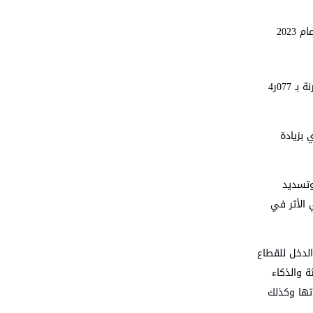
بلغ مجموع تحصيلات ‏ضريبة الدخل والمبيعات والمساهمة الوطنية خلال عام 2024 ما مجموعه 084ر6 مليار دينار مقارنة بـ 841ر5 تم تحصيلها خلال عام 2023
وقال الدكتور حسام ابو علي مدير عام دائرة ضريبة الدخل والمبيعات إن التحصيلات من ضريبة المبيعات خلال عام 2024 بلغت 288ر4 ‏مليار دينار مقارنة بـ 077ر4
انت خلال عام 2023 ما مقداره 763ر1 مليار دينار اي بزيادة
وتسديد
 الأثر في
الدخل للقطاع
ة والذكاء
اتها وكذلك