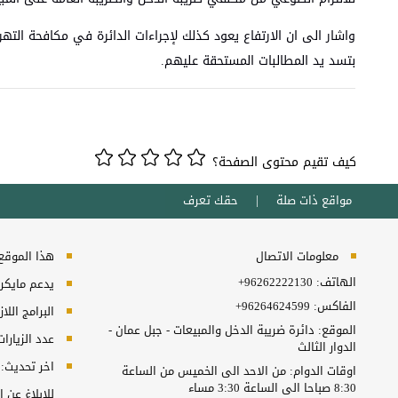
واشار الى ان الارتفاع يعود كذلك لإجراءات الدائرة في مكافحة الت
بتسد يد المطالبات المستحقة عليهم.
كيف تقيم محتوى الصفحة؟
مواقع ذات صلة
حقك تعرف
معلومات الاتصال
هذا الموقع ي
الهاتف:
+96262222130
يدعم مايكروسفت انترنت
الفاكس:
+96264624599
البرامج اللا
الموقع: دائرة ضريبة الدخل والمبيعات - جبل عمان -
عدد الزيارا
الدوار الثالث
اخر تحديث:
اوقات الدوام: من الاحد الى الخميس من الساعة
8:30 صباحا الى الساعة 3:30 مساء
للابلاغ عن