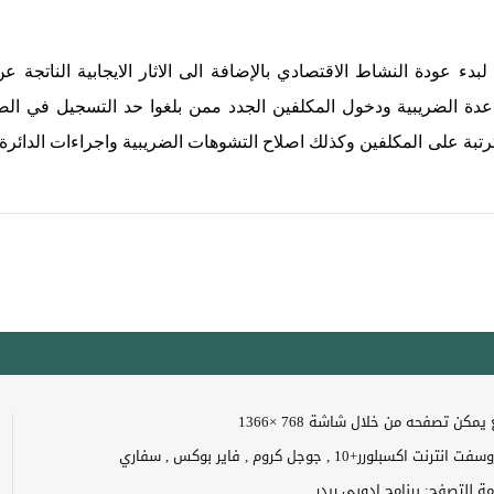
لبدء عودة النشاط الاقتصادي بالإضافة الى الاثار الايجابية الناتجة ع
لقاعدة الضريبية ودخول المكلفين الجدد ممن بلغوا حد التسجيل في الض
ترتبة على المكلفين وكذلك اصلاح التشوهات الضريبية واجراءات الدائر
مكن تصفحه من خلال شاشة 768 ×1366
 اكسبلورر+10 , جوجل كروم , فاير بوكس , سفاري
زمة للتصفح: برنامج ادوبي ريدر