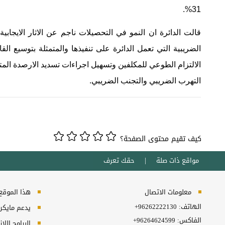
31%.
قالت الدائرة ان النمو في التحصيلات ناجم عن الاثار الايجابية 
الضريبية التي تعمل الدائرة على تنفيذها والمتمثلة بتوسيع ا
الالتزام الطوعي للمكلفين وتسهيل اجراءات تسديد الارصدة الم
التهرب الضريبي والتجنب الضريبي.
كيف تقيم محتوى الصفحة؟
مواقع ذات صلة
حقك تعرف
معلومات الاتصال
هذا الموقع ي
الهاتف:
+96262222130
يدعم مايكروسفت انترنت
الفاكس:
+96264624599
البرامج اللا