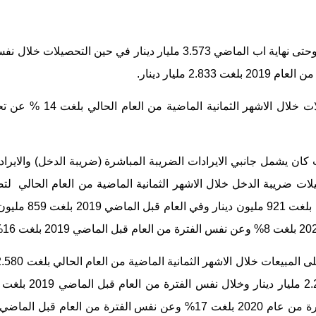
بلغت تحصيلات ضريبة الدخل والمبيعات منذ بداية العام الحالي وحتى نهاية اب الماضي 3.573 مليار دينار في ح
واوضحت دائرة ضريبة الدخل والمبيعات ان نسبة نمو التحصيلا
ت كان يشمل جانبي الايرادات الضريبة المباشرة (ضريبة الدخل) والايراد
مليون دينار في حين خلال نفس الفترة من العا