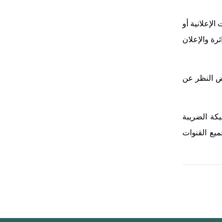
لإعلانية أو
رة والإعلان
بغض النظر عن
كة الضريبة
يع القنوات