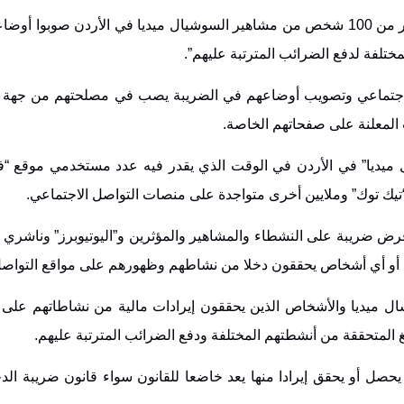
قال مدير دائرة ضريبة الدخل والمبيعات حسام أبو علي “إن أكثر من 100 شخص من مشاهير السوشيال ميديا في الأردن صو
ختلفة لدفع الضرائب المترتبة عليهم”.
الاجتماعي وتصويب أوضاعهم في الضريبة يصب في مصلحتهم من جهة لك
المعلنة على صفحاتهم الخاصة.
ال ميديا” في الأردن في الوقت الذي يقدر فيه عدد مستخدمي موقع “
ض ضريبة على النشطاء والمشاهير والمؤثرين و”اليوتيوبرز” وناشري 
ية أو أي أشخاص يحققون دخلا من نشاطهم وظهورهم على مواقع التواصل
ميديا والأشخاص الذين يحققون إيرادات مالية من نشاطاتهم على ه
لغ المتحققة من أنشطتهم المختلفة ودفع الضرائب المترتبة عليهم.
صل أو يحقق إيرادا منها يعد خاضعا للقانون سواء قانون ضريبة الد