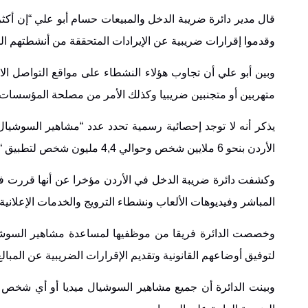
وقدموا إقرارات ضريبية عن الإيرادات المتحققة من أنشطتهم الم
وبين أبو علي أن تجاوب هؤلاء النشطاء على مواقع التواصل 
متهربين أو متجنبين ضريبيا وكذلك الأمر من مصلحة المؤسسات 
يذكر أنه لا توجد إحصائية رسمية تحدد عدد “مشاهير السوشي
الأردن بنحو 6 ملايين شخص وحوالي 4,4 مليون شخص لتطبيق “تيك توك” وملايين أخرى متواجدة على منصات التواصل الاجتماعي.
وكشفت دائرة ضريبة الدخل في الأردن مؤخرا عن أنها قررت فر
المباشر وفيديوهات الألعاب ونشطاء الترويج والخدمات الإعلان
وخصصت الدائرة فريقا من موظفيها لمساعدة مشاهير السوشال 
لتوفيق أوضاعهم القانونية وتقديم الإقرارات الضريبية عن المبا
وبينت الدائرة أن جميع مشاهير السوشيال ميديا أو أي شخص يح