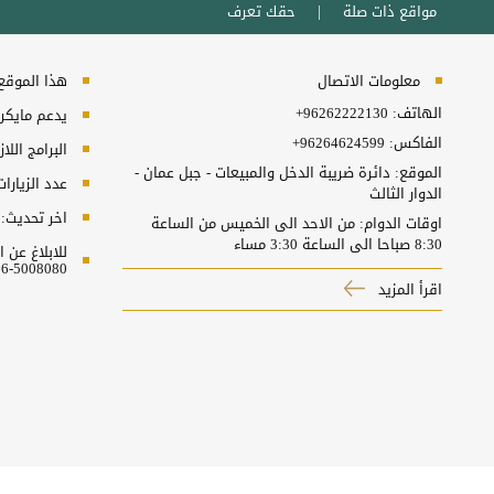
مواقع ذات صلة
حقك تعرف
معلومات الاتصال
هذا الموقع ي
الهاتف:
+96262222130
يدعم مايكروسفت انترنت
الفاكس:
+96264624599
البرامج اللا
الموقع: دائرة ضريبة الدخل والمبيعات - جبل عمان -
عدد الزيارا
الدوار الثالث
اخر تحديث:
اوقات الدوام: من الاحد الى الخميس من الساعة
8:30 صباحا الى الساعة 3:30 مساء
للابلاغ عن
5008080-06 او البريد الالكتروني ncc@nitc.gov.jo
اقرأ المزيد