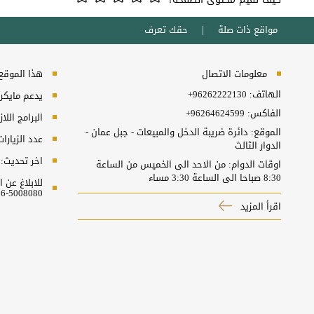
مواقع ذات صلة
حقك تعرف
معلومات الاتصال
هذا الموقع ي
الهاتف:
+96262222130
يدعم مايكروسفت انترنت
الفاكس:
+96264624599
البرامج اللا
الموقع: دائرة ضريبة الدخل والمبيعات - جبل عمان -
عدد الزيارا
الدوار الثالث
اخر تحديث:
اوقات الدوام: من الاحد الى الخميس من الساعة
8:30 صباحا الى الساعة 3:30 مساء
للابلاغ عن
5008080-06 او البريد الالكتروني ncc@nitc.gov.jo
اقرأ المزيد