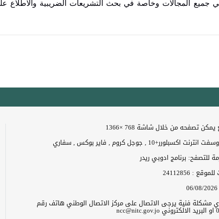
 في جميع المجالات وخاصة في بحث التشريعات الضريبية والاطلاع علي
مكن تصفحه من خلال شاشة 768 ×1366
 اكسبلورر+10 , جوجل كروم , فاير بوكس , سفاري
زمة للتصفح: برنامج ادوبي ريدر
ت للموقع :
24112856
06/08/2026
 اي مشكلة فنية يرجى الاتصال على مركز الاتصال الوطني هاتف رقم