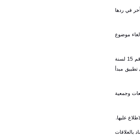
أخر في ردها
إلغاء موضوع
وختم ابو علي حديثه بالرد على استفسارات اعضاء الجمعية مؤكداً على ان القانون المعدل لقانون الضريبة العامة على المبيعات رقم 15 لسنة
 تطبيق مبدأ
يعات وجمعية
طلاع عليها.
د بالعلاقات