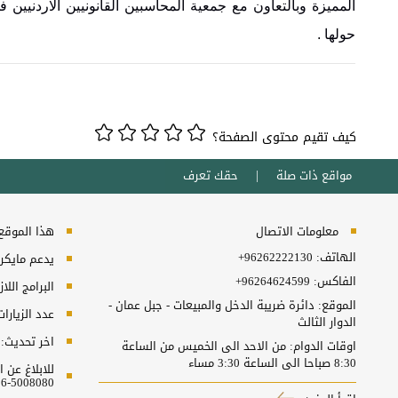
المميزة وبالتعاون مع جمعية المحاسبين القانونيين الاردنيين
حولها .
كيف تقيم محتوى الصفحة؟
مواقع ذات صلة
حقك تعرف
معلومات الاتصال
هذا الموقع ي
الهاتف:
+96262222130
يدعم مايكروسفت انترنت
الفاكس:
+96264624599
البرامج اللا
الموقع: دائرة ضريبة الدخل والمبيعات - جبل عمان -
عدد الزيارا
الدوار الثالث
اخر تحديث:
اوقات الدوام: من الاحد الى الخميس من الساعة
8:30 صباحا الى الساعة 3:30 مساء
للابلاغ عن
5008080-06 او البريد الالكتروني ncc@nitc.gov.jo