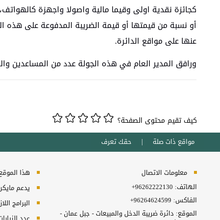
كجائزة نقدية اولى وقيما مالية واصولا واجهزة كالهواتف، و
أو نسبة من قيمتها أو قيمة الضريبة المدفوعة على هذه ال
عنها على مواقع الدائرة.
ورافق المدير العام في هذه الجولة عدد من المساعدين والمد
كيف تقيم محتوى الصفحة؟
مواقع ذات صلة
حقك تعرف
معلومات الاتصال
هذا الموقع ي
الهاتف:
+96262222130
يدعم مايكروسفت انترنت
الفاكس:
+96264624599
البرامج اللا
الموقع: دائرة ضريبة الدخل والمبيعات - جبل عمان -
عدد الزيارا