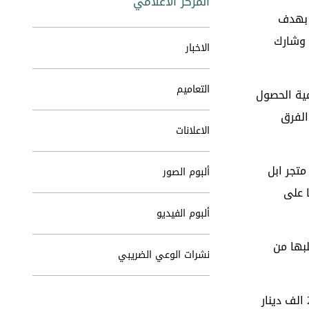
المركز الاعلامي
ة بهدف
 وشارك
الاخبار
التعاميم
مية الحصول
الفرق
الاعلانات
دام كلمة “فواتيري” او Fawateery من خلال الدخول الى متجر جوجل (Google play) او متجر ابل
ألبوم الصور
ا على
ألبوم الفيديو
لبها من
نشرات الوعي الضريبي
وستشمل الجوائز التي خصصتها الدائرة لمن يقومون بتحميل الفواتير على التطبيق سيارة موديل 2023 كجائزة عينية اولى و 25 الف دينار