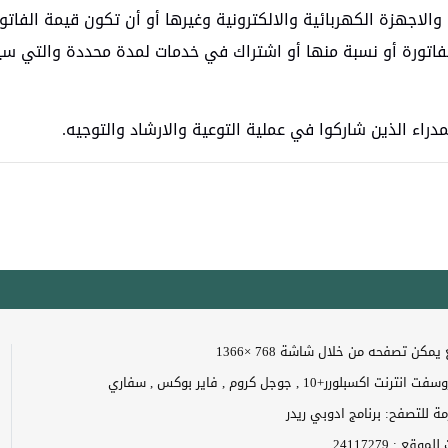
الاجهزة الكهربائية والالكترونية وغيرها أو أن تكون قيمة الفاتو
فاتورة أو نسبة منها أو اشتراك في خدمات لمدة محددة والتي سيت
راء الذين شاركوا في عملية التوعية والارشاد والتوجيه.
مكن تصفحه من خلال شاشة 768 ×1366
 اكسبلورر+10 , جوجل كروم , فاير بوكس , سفاري
زمة للتصفح: برنامج ادوبي ريدر
ت للموقع :
24117279