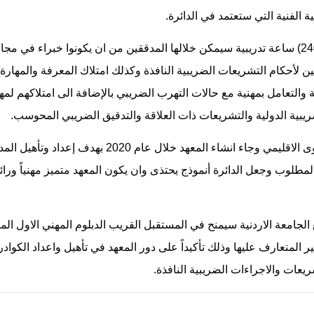
الفنية التي ‏ستعتمد في الدائرة.‏
ويستمر هذا البرنامج التدريبي المتخصص لمدة شهرين بمعدل (240) ساعة تدريبية ‏سيمكن خلالها المدققين من ان يكونوا خبر
لأحكام التشريعات الضريبية النافذة وكذلك امتلاك ‏المعرفة والمهارة ا
ية ‏والتعامل بمهنية مع حالات التهرب الضريبي بالإضافة الى امتلاكهم لمه
ية الدولية والتشريعات ذات العلاقة ‏والتدقيق الضريبي المحوسب.‏
ويذكران المعهد الضريبي الاردني هو الاول من نوعه على المستوى الاقليمي وجاء انشاء ‏المعهد خلال عام 2020 به
المطلوب وجعل الدائرة أنموذج يحتذى وان يكون المعهد متميز ‏مهنياً ورائد
ع الجامعة الاردنية سيمنح ‏في المستقبل القريب الدبلوم المهني الاول 
لمتعارف عليها وذلك تأكيداً على دور المعهد في تأهيل واعداد ‏الكوادر
يعات ‏والاجراءات الضريبية النافذة.