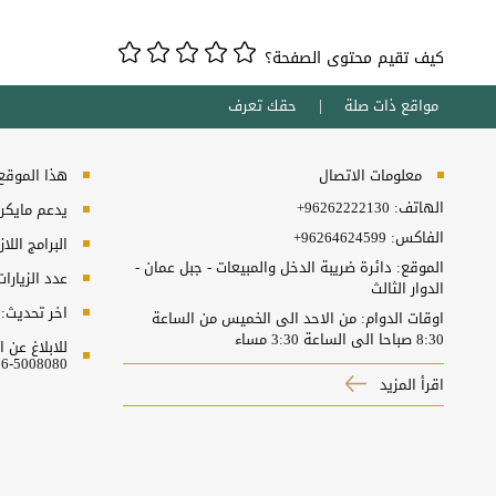
كيف تقيم محتوى الصفحة؟
مواقع ذات صلة
حقك تعرف
معلومات الاتصال
هذا الموقع ي
الهاتف:
+96262222130
يدعم مايكروسفت انترنت
الفاكس:
+96264624599
البرامج اللا
الموقع: دائرة ضريبة الدخل والمبيعات - جبل عمان -
عدد الزيارا
الدوار الثالث
اخر تحديث:
اوقات الدوام: من الاحد الى الخميس من الساعة
8:30 صباحا الى الساعة 3:30 مساء
للابلاغ عن
5008080-06 او البريد الالكتروني ncc@nitc.gov.jo
اقرأ المزيد