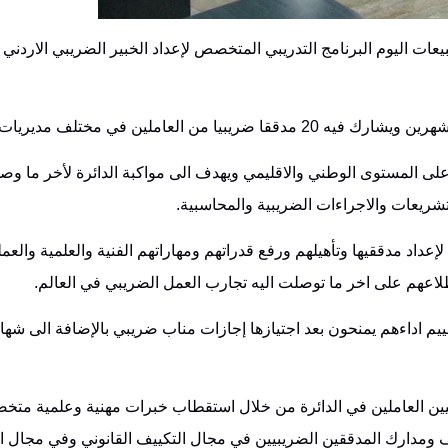
عات اليوم البرنامج ‏التدريبي المتخصص لإعداد الخبير الضريبي الاردني 
على المستوى الوطني ‏والاقليمي ويهدف الى مواكبة الدائرة لأخر ما وص
ريعات والاجراءات الضريبية والمحاسبية‎ .‎
عداد مدققيها وتأهيلهم ‏ورفع قدراتهم ومهاراتهم الفنية والعلمية والعم
لاعهم على اخر ما توصلت اليه تجارب العمل الضريبي في العالم.‏
م اداءهم يمنحون بعد ‏اجتيازها إجازات مناب ضريبي بالإضافة الى شهاد
يين العاملين في الدائرة من ‏خلال استقطاب خبرات مهنية وعلمية مت
ومدارك المدققين الضريبيين في مجال التكييف القانوني وفي مجال ‏ا