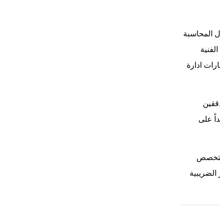
اء في مجال المحاسبة
لفنية
ارات ادارة
دف إعداد وتأهيل المدققين
اً على
المتخصص
 الضريبية