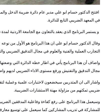
افتتح الدكتور حسام ابو علي مدير عام دائرة ضريبة الدخل والمبي
في المعهد الضريبي التابع ‏للدائرة‎.‎
‎ ‎و يستمر البرنامج الذي يعقد بالتعاون مع الجامعة الاردنية لمدة شهرين ويشارك فيه 20 ‏مدققا ضريبيا من العاملين في مختلف مديريات الدائرة.‏‎ ‎
وقال الدكتور حسام ابو علي ان هذا البرنامج هو الأول من نوعه 
التجارب العملية والفنية والعلوم في ‏مجال التدقيق الضريبي والتش
واضاف أن هذا البرنامج يأتي في اطار خطة الدائرة التي وضعتها لإ
مجال التدقيق والتفتيش ورفع مستوى ‏الاداء الضريبي لديهم واط
واشار الى ان المتدربين سيخضعون لاختبارات علمية وعملية لتقيي
ضريبي تمكنهم من مزاولة مهنة ‏الاستشارات الضريبية.‏
وسيعمل هذا البرنامج على رفع كفاءة وفاعلية المدققين الضريب
للمشاركة في تدريب المشاركين كما سيعمل ‏على توسيع معارف 