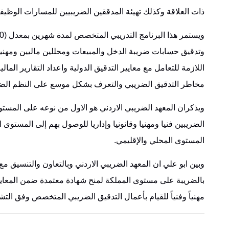
ذات العلاقة وكذلك تهيئة المدققين الضريبيين للمسارات الوظيفية 
وتدقيق حسابات ضريبة ‏الدخل والمبيعات ومحللين ماليين ومهنيين 
اللازمة للتعامل مع معايير التدقيق الدولية واعداد التقارير المال
مخاطر ‏التدقيق الضريبي والتعرف بشكل موسع على النظم الضريب
الضريبين فنيا ومهنيا وقانونيا وإداريا ‏للوصول بهم إلى المستوى 
المستوى المحلي والإقليمي‎.‎
وبين ابو علي ان المعهد الضريبي الاردني وبالتعاون والتنسيق م
بالضريبة على مستوى المملكة لمنح ‏شهادة معتمدة ضمن المعايير ا
مهنياً وفنياً للقيام بأعمال التدقيق الضريبي المتخصص وفق التشر