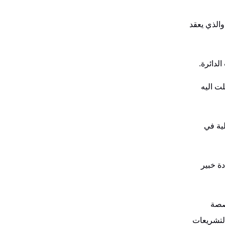
والذي يعقد
لت اليه
لية في
ة خبير
خصصة
لتشريعات