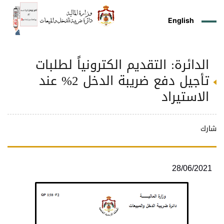
English
الدائرة: التقديم الكترونياً لطلبات
ز
م
ل
ركز
ريع
دمات
شريعات
ة
طة
ئلة
يسية
ثر
وقع
متكم
تأجيل دفع ضريبة الدخل 2% عند
ئرة
طط
وترة
علامي
علومات
را
ئرة
لكتروني
الاستيراد
طني
شارك
28/06/2021