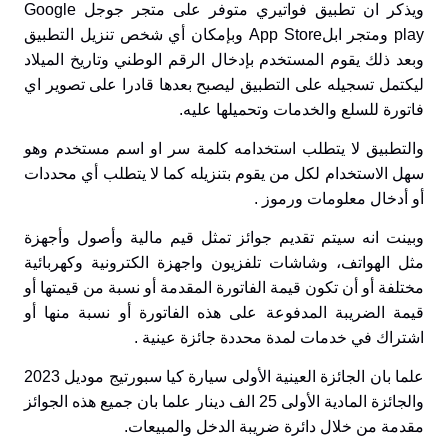
ويذكر ان تطبيق فواتيري متوفر على متجر جوجل
Google
play
ومتجر ابل
App Store
وبإمكان أي شخص تنزيل التطبيق
وبعد ذلك يقوم المستخدم بإدخال الرقم الوطني وتاريخ الميلاد
ليكتمل تسجيله على التطبيق ليصبح بعدها قادرا على تصوير اي
فاتورة للسلع والخدمات وتحميلها عليه.
والتطبيق لا يتطلب استخدامه كلمة سر او اسم مستخدم وهو
سهل الاستخدام لكل من يقوم بتنزيله كما لا يتطلب أي محددات
أو أدخال معلومات ورموز .
وبينت انه سيتم تقديم جوائز تمثل قيم مالية وأصول وأجهزة
مثل الهواتف، وشاشات تلفزيون واجهزة الكترونية وكهربائية
مختلفة أو أن تكون قيمة الفاتورة المقدمة أو نسبة من قيمتها أو
قيمة الضريبة المدفوعة على هذه الفاتورة أو نسبة منها أو
اشتراك في خدمات لمدة محددة جائزة عينية .
علما بان الجائزة العينية الأولى سيارة كيا سبورتيج موديل 2023
والجائزة المادية الأولى 25 الف دينار علما بان جميع هذه الجوائز
مقدمة من خلال دائرة ضريبة الدخل والمبيعات.