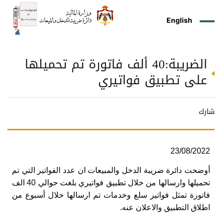
English
الضريبة:40 ألف فاتورة تم تحميلها
ز
م
ل
ركز
ريع
دمات
شريعات
ة
طة
ئلة
يسية
ثر
وقع
متكم
على تطبيق فواتيري
ئرة
طط
وترة
علامي
علومات
را
ئرة
لكتروني
طني
شارك
23/08/2022
أوضحت دائرة ضريبة الدخل والمبيعات ان عدد الفواتير التي تم
تحميلها وارسالها من خلال تطبيق فواتيري بلغت حوالي 40 الف
فاتورة تمثل فواتير سلع وخدمات تم ارسالها خلال أسبوع من
اطلاق التطبيق والاعلان عنه.