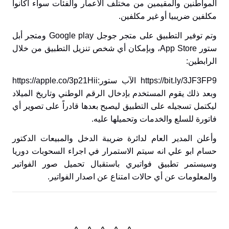
المواطنين والمقيمين من مختلف الأعمار والفئات سواء أكانوا
مكلفين ضريبيا أو غير مكلفين.
وتم توفير التطبيق على متجر جوجل
Google play
ومتجر أبل
ستور
App Store
، وبإمكان أي شخص تنزيل التطبيق من خلال
الرابطين:
https://bit.ly/3JF3FP9
الآب ستور:
https://apple.co/3p21Hii
وبعد ذلك يقوم المستخدم بإدخال الرقم الوطني وتاريخ الميلاد
ليكتمل تسجيله على التطبيق ليصبح بعدها قادراً على تصوير أي
فاتورة للسلع والخدمات وتحميلها عليه.
وأعلن المدير العام لدائرة ضريبة الدخل والمبيعات الدكتور
حسام ابو علي انه سيتم الاستمرار في اجراء السحوبات دوريا
وسيستمر تطبيق فواتيري باستقبال تحميل صور الفواتير
والمعلومات عن أي حالات امتناع عن اصدار الفواتير.