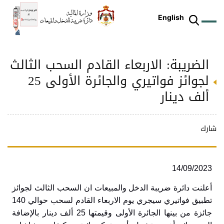
English
الضريبة: الاربعاء القادم السحب الثالث
ز
م
ل
ركز
ريع
دمات
شريعات
ة
طة
ئلة
يسية
ثر
وقع
متكم
لجوائز فواتيري والجائرة الأولى 25
ئرة
طط
وترة
علامي
علومات
را
ئرة
لكتروني
ألف دينار
طني
شارك
14/09/2023
أعلنت دائرة ضريبة الدخل والمبيعات ان السحب الثالث لجوائز
تطبيق فواتيري سيجري يوم الاربعاء القادم لسحب حوالي 140
جائزة من بينها الجائرة الأولى وقيمتها 25 ألف دينار بالإضافة