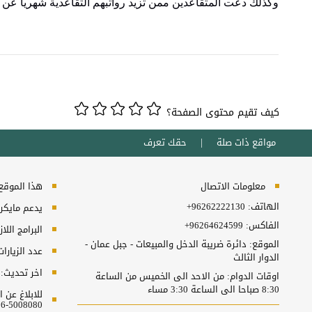
وكذلك دعت المتقاعدين ممن تزيد رواتبهم التقاعدية شهريا عن 2500 دينار الى المبادرة الى تقديم إقرار ضريبة الدخل عن عام 2021
كيف تقيم محتوى الصفحة؟
مواقع ذات صلة
حقك تعرف
معلومات الاتصال
هذا الموقع ي
الهاتف:
+96262222130
يدعم مايكروسفت انترنت
الفاكس:
+96264624599
البرامج اللا
الموقع: دائرة ضريبة الدخل والمبيعات - جبل عمان -
عدد الزيارا
الدوار الثالث
اخر تحديث:
اوقات الدوام: من الاحد الى الخميس من الساعة
8:30 صباحا الى الساعة 3:30 مساء
للابلاغ عن
5008080-06 او البريد الالكتروني ncc@nitc.gov.jo