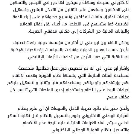
الالكتروني بسيطة وسهلة وسيكون لها دور في التيسير والتسهيل
على المكلفين وستعمل على التقليل من التدخل البشري وتسهيل
إجراءات تدقيق ملفات المكلفين وتسريع حصولهم على إبراء الذمة
الضريبية كما ستسهم في التخلص من أعباء نقل دفاتر الفواتير
والبيانات المالية من الشركات إلى مكاتب مدققي الضريبة.
وخلال اللقاء بين ابو علي ان أكثر من مؤسسة دولية رفعت تصنيف
الأردن حسب المعايير الدولية واشادت بالسياسات الإصلاحية الهيكلية
الاستباقية التي حمت الأردن من تداعيات الأزمات الإقليمي.
واشار ابو علي الى انه تم تخصيص فرق عمل قطاعية متخصصة
لمساعدة الفئات الملزمة التي يشملها نظام الفوترة بهدف الالتقاء
بهم وإرشادهم وتوعيتهم ومساعدتهم فنيا وتقنيا والتسهيل عليهم
إجراءات الربط على النظام واستخدام إحدى المنصات التي تناسب كل
مكلف منهم.
وأعلن مدير عام دائرة ضريبة الدخل والمبيعات ان اي ملزم بنظام
الفوترة الوطني الالكتروني يقوم بالتسجيل بالنظام قبل نهاية الشهر
الحالي سيتم الغاء الغرامات المترتبة عليه نتيجة عدم الانضمام
والتسجيل بنظام الفوترة الوطني الالكتروني.