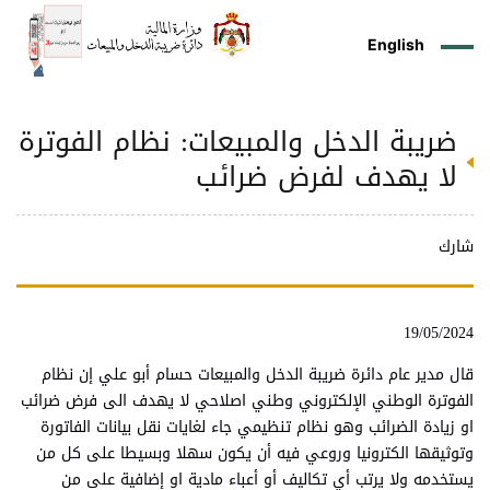
English
ضريبة الدخل والمبيعات: نظام الفوترة
ز
م
ل
ركز
ريع
دمات
شريعات
ة
طة
ئلة
يسية
ثر
وقع
متكم
لا يهدف لفرض ضرائب
ئرة
طط
وترة
علامي
علومات
را
ئرة
لكتروني
طني
شارك
19/05/2024
قال مدير عام دائرة ضريبة الدخل والمبيعات حسام أبو علي إن نظام
الفوترة الوطني الإلكتروني وطني اصلاحي لا يهدف الى فرض ضرائب
او زيادة الضرائب وهو نظام تنظيمي جاء لغايات نقل بيانات الفاتورة
وتوثيقها الكترونيا وروعي فيه أن يكون سهلا وبسيطا على كل من
يستخدمه ولا يرتب أي تكاليف أو أعباء مادية او إضافية على من