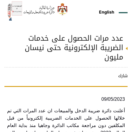
English
عدد مرات الحصول على خدمات
ز
م
ل
ركز
ريع
دمات
شريعات
ة
طة
ئلة
يسية
ثر
وقع
متكم
الضريبة الإلكترونية حتى نيسان
ئرة
طط
وترة
علامي
علومات
را
ئرة
لكتروني
مليون
طني
شارك
09/05/2023
أعلنت دائرة ضريبة الدخل والمبيعات ان عدد المرات التي تم
خلالها الحصول على الخدمات الضريبية إلكترونياً من قبل
المكلفين دون مراجعة مكاتب الدائرة وجاهيا منذ بداية العام