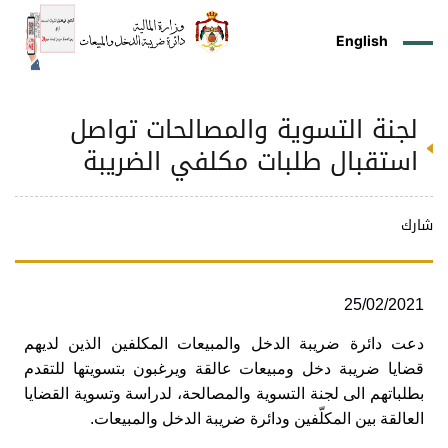
English
لجنة التسوية والمصالحات تواصل
ز
م
ل
ركز
ريع
دمات
شريعات
ة
طة
ئلة
يسية
ثر
وقع
متكم
استقبال طلبات مكلفي الضريبة‏
ئرة
طط
وترة
علامي
علومات
را
ئرة
لكتروني
طني
شارك
25/02/2021
دعت دائرة ضريبة الدخل والمبيعات المكلفين الذين لديهم
قضايا ضريبة دخل ومبيعات‏ عالقة ويرغبون بتسويتها للتقدم
‏بطلباتهم الى لجنة ‏التسوية والمصالحة، لدراسة وتسوية القضايا
العالقة بين المكلّفين ودائرة ضريبة الدخل والمبيعات.‏