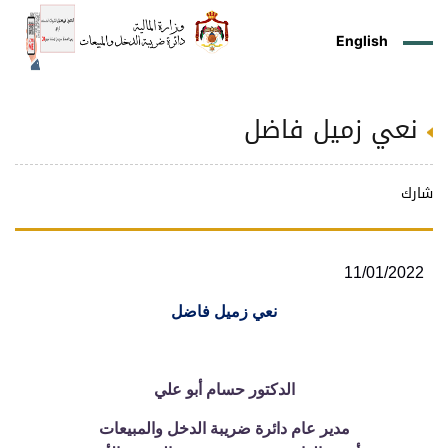
English
نعي زميل فاضل
ز
م
ل
ركز
ريع
دمات
شريعات
ة
طة
ئلة
يسية
ثر
وقع
متكم
ئرة
طط
وترة
علامي
علومات
را
ئرة
لكتروني
شارك
طني
11/01/2022
نعي زميل فاضل
الدكتور حسام أبو علي
مدير عام دائرة ضريبة الدخل والمبيعات