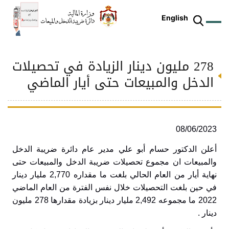
English
278 مليون دينار الزيادة في تحصيلات
ز
م
ل
ركز
ريع
دمات
شريعات
ة
طة
ئلة
يسية
ثر
وقع
متكم
الدخل والمبيعات حتى أيار الماضي
ئرة
طط
وترة
علامي
علومات
را
ئرة
لكتروني
طني
08/06/2023
أعلن الدكتور حسام أبو علي مدير عام دائرة ضريبة الدخل
والمبيعات ان مجموع تحصيلات ‏ضريبة الدخل والمبيعات حتى
نهاية أيار من العام الحالي بلغت ما مقداره 2,770 مليار دينار
في حين بلغت التحصيلات خلال نفس الفترة من العام الماضي
2022 ما مجموعه 2,492 مليار دينار بزيادة مقدارها 278 مليون
دينار
.