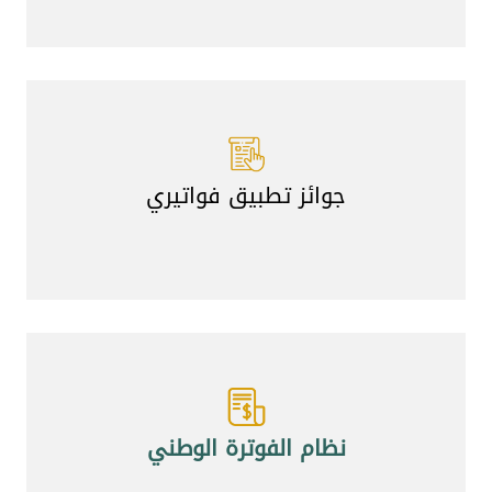
جوائز تطبيق فواتيري
نظام الفوترة الو
طني