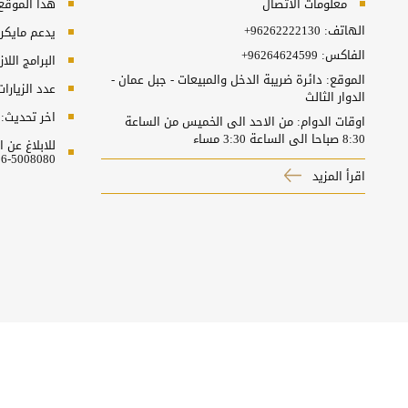
معلومات الاتصال
هذا الموقع ي
الهاتف:
+96262222130
يدعم مايكروسفت انترنت
الفاكس:
+96264624599
البرامج اللا
الموقع: دائرة ضريبة الدخل والمبيعات - جبل عمان -
عدد الزيارا
الدوار الثالث
اخر تحديث:
اوقات الدوام: من الاحد الى الخميس من الساعة
8:30 صباحا الى الساعة 3:30 مساء
للابلاغ عن
5008080-06 او البريد الالكتروني ncc@nitc.gov.jo
اقرأ المزيد
سياسة الخصوصية
شروط الاستخدام
اخلاء المسؤولية
حقوق النشر
جميع الحقوق محفوظة © 2026 وزارة المالية دائرة ضريبة الدخل و المبيعات