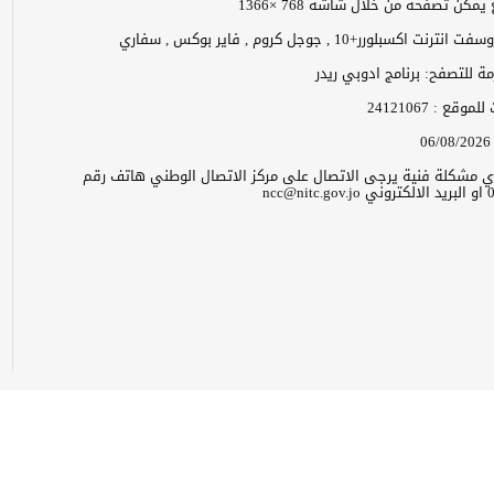
مكن تصفحه من خلال شاشة 768 ×1366
 اكسبلورر+10 , جوجل كروم , فاير بوكس , سفاري
زمة للتصفح: برنامج ادوبي ريدر
ت للموقع :
24121067
06/08/2026
 اي مشكلة فنية يرجى الاتصال على مركز الاتصال الوطني هاتف رقم